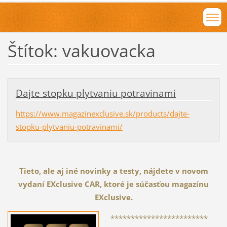
Štítok: vakuovacka
Dajte stopku plytvaniu potravinami
https://www.magazinexclusive.sk/products/dajte-
stopku-plytvaniu-potravinami/
Tieto, ale aj iné novinky a testy, nájdete v novom
vydaní EXclusive CAR, ktoré je súčasťou magazínu
EXclusive.
************************