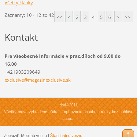
Všetky články
Záznamy: 10 - 12 zo 42
<<
<
2
3
4
5
6
>
>>
Kontakt
Pre všeobecné informácie v prac.dňoch od 9.00 do
16.00
+421903209649
exclusiv
e@magazi
nexclusi
ve.sk
dod©2011
Všetky práva vyhradené. Zákaz kopírovania obsahu stránky bez súhlasu
autora.
Zobraziť:
Mobilnú verziu
|
Štandardnú verziu