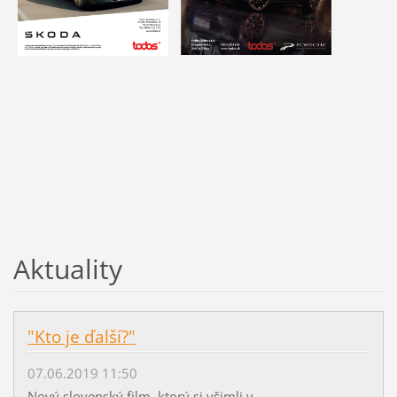
Aktuality
"Kto je ďalší?"
07.06.2019 11:50
Nový slovenský film, ktorý si všimli v...