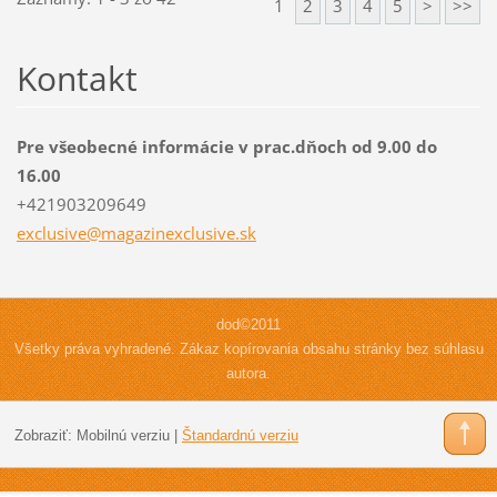
1
2
3
4
5
>
>>
Kontakt
Pre všeobecné informácie v prac.dňoch od 9.00 do
16.00
+421903209649
exclusiv
e@magazi
nexclusi
ve.sk
dod©2011
Všetky práva vyhradené. Zákaz kopírovania obsahu stránky bez súhlasu
autora.
Zobraziť:
Mobilnú verziu
|
Štandardnú verziu