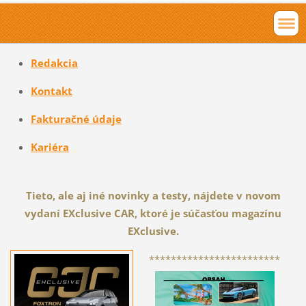
Redakcia
K
ontakt
Fa
kturačné údaje
K
ariéra
Tieto, ale aj iné novinky a testy, nájdete v novom
vydaní EXclusive CAR, ktoré je súčasťou magazínu
EXclusive.
************************