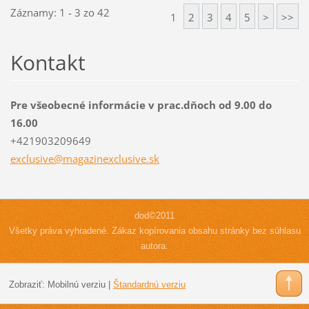
Záznamy: 1 - 3 zo 42
1
2
3
4
5
>
>>
Kontakt
Pre všeobecné informácie v prac.dňoch od 9.00 do
16.00
+421903209649
exclusiv
e@magazi
nexclusi
ve.sk
dod©2011
Všetky práva vyhradené. Zákaz kopírovania obsahu stránky bez súhlasu
autora.
Zobraziť:
Mobilnú verziu
|
Štandardnú verziu