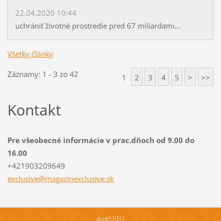
22.04.2020 10:44
uchrániť životné prostredie pred 67 miliardami...
Všetky články
Záznamy: 1 - 3 zo 42
1
2
3
4
5
>
>>
Kontakt
Pre všeobecné informácie v prac.dňoch od 9.00 do
16.00
+421903209649
exclusiv
e@magazi
nexclusi
ve.sk
dod©2011