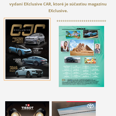
vydaní EXclusive CAR, ktoré je súčasťou magazínu
EXclusive.
************************