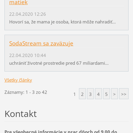
matiek
22.04.2020 12:26
Hovorí sa, že mama je osoba, ktorá môže nahradiť...
SodaStream sa zaväzuje
22.04.2020 10:44
uchrániť životné prostredie pred 67 miliardami...
Všetky články
Záznamy: 1 - 3 zo 42
1
2
3
4
5
>
>>
Kontakt
Pre všeobecné informácie v prac.dňoch od 9.00 do