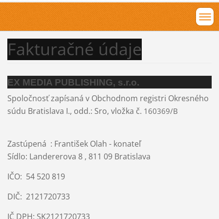
Fakturačné údaje
EX MEDIA PUBLISHING, s.r.o.
Spoločnosť zapísaná v Obchodnom registri Okresného
súdu Bratislava I., odd.: Sro, vložka č.
160369/B
Zastúpená : František Olah - konateľ
Sídlo:
L
andererova 8
, 811 09 Bratislava
IČO: 54 520 819
DIČ: 2121720733
IČ DPH: SK2121720733