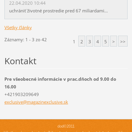
22.04.2020 10:44
uchrániť životné prostredie pred 67 miliardami...
Všetky články
Záznamy: 1 - 3 zo 42
1
2
3
4
5
>
>>
Kontakt
Pre všeobecné informácie v prac.dňoch od 9.00 do
16.00
+421903209649
exclusiv
e@magazi
nexclusi
ve.sk
dod©2011