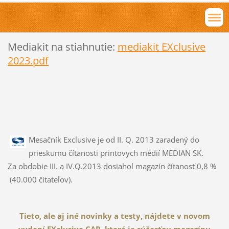
Mediakit na stiahnutie:
mediakit EXclusive
2023.pdf
Mesačník Exclusive je od II. Q. 2013 zaradený do
prieskumu čítanosti printovych médií MEDIAN SK.
Za obdobie III. a IV.Q.2013 dosiahol magazín čítanosť 0,8 %
(40.000 čitateľov).
Tieto, ale aj iné novinky a testy, nájdete v novom
vydaní EXclusive CAR, ktoré je súčasťou magazínu