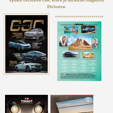
EXclusive.
************************