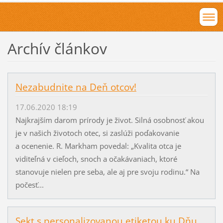
Archív článkov
Nezabudnite na Deň otcov!
17.06.2020 18:19
Najkrajším darom prírody je život. Silná osobnosť akou
je v našich životoch otec, si zaslúži poďakovanie
a ocenenie. R. Markham povedal: „Kvalita otca je
viditeľná v cieľoch, snoch a očakávaniach, ktoré
stanovuje nielen pre seba, ale aj pre svoju rodinu.“ Na
počesť...
Sekt s personalizovanou etiketou ku Dňu