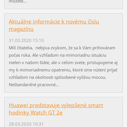
môžete...
Aktuálne informácie k novému číslu
magazínu
31.03.2020 15:10
Milí čitatelia, nebýva zvykom, že sa k Vám prihováram
počas roka. Ale vzhľadom na mimoriadnu situáciu
nielen v našom štáte, ale v celom svete, pristupujeme aj
my k mimoriadnemu opatreniu, ktoré sme nútení prijať
vzhľadom na okolnosti spôsobené vyššou mocou.
Neštandardné pracovné...
Huawei predstavuje vylepšené smart
hodinky Watch GT 2e
28.03.2020 10:31