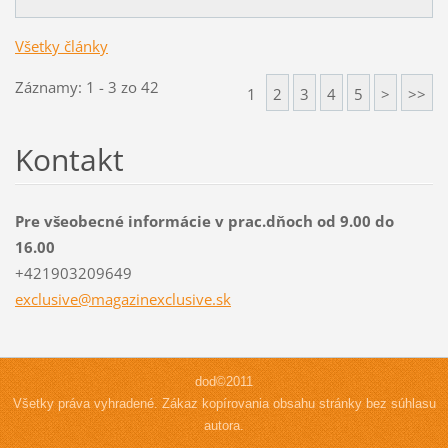
Všetky články
Záznamy: 1 - 3 zo 42
1
2
3
4
5
>
>>
Kontakt
Pre všeobecné informácie v prac.dňoch od 9.00 do
16.00
+421903209649
exclusiv
e@magazi
nexclusi
ve.sk
dod©2011
Všetky práva vyhradené. Zákaz kopírovania obsahu stránky bez súhlasu
autora.