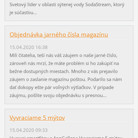
Svetový líder v oblasti sýtenej vody SodaStream, ktorý
je súčasťou...
Objednávka jarného čísla magazínu
15.04.2020 16:38
Milí čitatelia, teší nás váš záujem o naše jarné číslo,
zároveň nás mrzí, že máte problém si ho zakúpiť na
bežne dostupných miestach. Mnoho z vás prejavilo
záujem o zaslanie magazínu poštou. Podarilo sa nám
dať dokopy ešte pár voľných výtlačkov. V prípade
záujmu, pošlite svoju objednávku s presnou...
Vyvraciame 5 mýtov
15.04.2020 09:33
Huawei smartfóny s AppGallery: Vyvraciame 5 mýtov