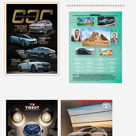
************************