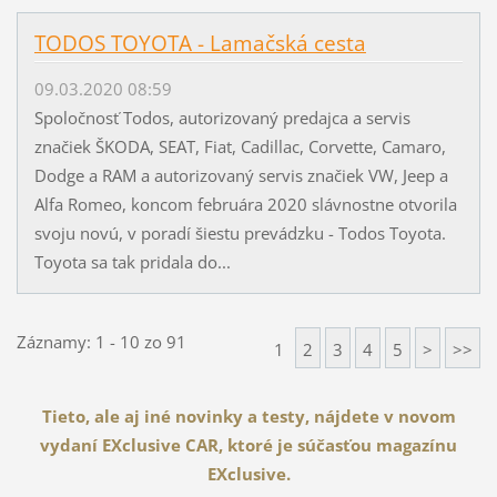
TODOS TOYOTA - Lamačská cesta
09.03.2020 08:59
Spoločnosť Todos, autorizovaný predajca a servis
značiek ŠKODA, SEAT, Fiat, Cadillac, Corvette, Camaro,
Dodge a RAM a autorizovaný servis značiek VW, Jeep a
Alfa Romeo, koncom februára 2020 slávnostne otvorila
svoju novú, v poradí šiestu prevádzku - Todos Toyota.
Toyota sa tak pridala do...
Záznamy: 1 - 10 zo 91
1
2
3
4
5
>
>>
Tieto, ale aj iné novinky a testy, nájdete v novom
vydaní EXclusive CAR, ktoré je súčasťou magazínu
EXclusive.