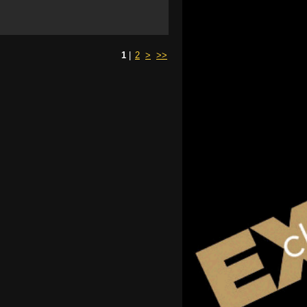
1
|
2
>
>>