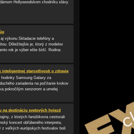
gendárnom Hollywoodskom chodníku slávy.
šie
 aj výkonu Skladacie telefóny a
tou. Dôležitejšie je, ktorý z modelov
nto rok je výber ešte širší. Rodina
inteligentnej starostlivosti o zdravie
tné hodinky Samsung Galaxy za
duchého zariadenia na počítanie krokov
vďaka pokročilým senzorom a umelej
u na destináciu svetových hviezd
ajiny, z ktorých fanúšikovia cestovali
nský koncert obľúbeného interpreta,
ý z veľkých európskych festivalov boli