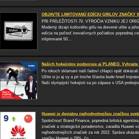
OBJAVTE LIMITOVANÚ EDÍCIU GRILOV ZNAČKY
PRI PRÍLEŽITOSTI 70. VÝROČIA VZNIKU JEJ 
Moderný dizajn kotlového grilu na drevené uhlie a jeh
edícia na počesť inovatívnych počiatkov poprednej cel
inšpirované 50....
Našich hokejistov podporuje aj PLANEO. Vyhrajte 
Po rokoch sklamaní naši ľadoví chlapci opäť dokázali
Užite si ju aj vy a pri troche šťastia bude hneď troj
Naši olympijskí hokejisti sa po zápase s USA prebojova
Huawei je deviatou najhodnotnejšou značkou svet
Spoločnosť Brand Finance, popredná britská agentúra
značiek a strategické poradenstvo, zaradila Huawei v
najhodnotnejších značiek za rok 2022. Správa ukázal
značky Huawei o 29%, čo...