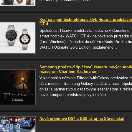
Keď sa spojí technológia a štýl: Huawei predstav
GT 4
Spoločnosť Huawei predstavila nedávno v Barcelone 
smart hodiniek WATCH GT 4 - najnovšieho prírastku 
(True Wireless) slúchadiel do uší FreeBuds Pro 3 a ti
WATCH Ultimate Gold Edition, pozláteného...
Samsung predstaví špičkovú kameru nových model
režisérom Charliem Kaufmanom
V kampani s názvom Filmed#withGalaxy predvádza sve
dá s modelmi Samsung Galaxy natáčať v noci Spolo
ohlásila partnerstvo s oscarovým scenáristom a rež
novej kampane predstavuje vynikajúce...
Nové prémiové DS4 a DS9 už aj na Slovensku!