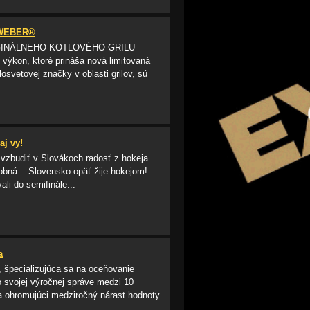
 WEBER®
ORIGINÁLNEHO KOTLOVÉHO GRILU
o výkon, ktoré prináša nová limitovaná
osvetovej značky v oblasti grilov, sú
aj vy!
 vzbudiť v Slovákoch radosť z hokeja.
násobná. Slovensko opäť žije hokejom!
li do semifinále...
a
, špecializujúca sa na oceňovanie
o svojej výročnej správe medzi 10
a ohromujúci medziročný nárast hodnoty