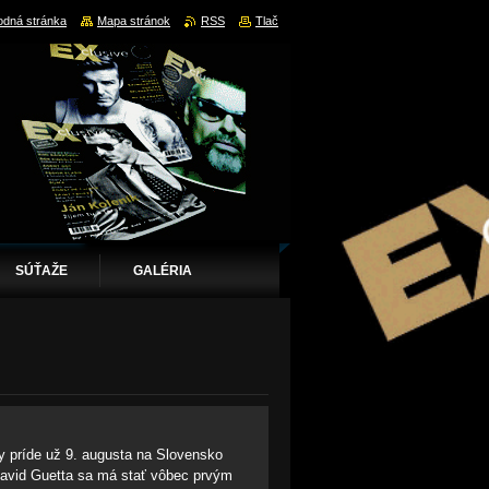
dná stránka
Mapa stránok
RSS
Tlač
SÚŤAŽE
GALÉRIA
y príde už 9. augusta na Slovensko
David Guetta sa má stať vôbec prvým