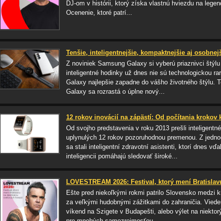
DJ-om v histórii, ktorý získa vlastnú hviezdu na le
Ocenenie, ktoré patrí...
Tenšie, inteligentnejšie, kompaktnejšie aj osobnej
Z noviniek Samsung Galaxy si vyberú priaznivci štýlu
inteligentné hodinky už dnes nie sú technologickou rari
Galaxy najlepšie zapadne do vášho životného štýlu. Te
Galaxy sa rozrastá o úplne nový...
12 rokov inovácií na zápästí: Od počítania krokov k 
Od svojho predstavenia v roku 2013 prešli inteligen
uplynulých 12 rokov pozoruhodnou premenou. Z jedno
sa stali inteligentní zdravotní asistenti, ktorí dnes 
inteligencii pomáhajú sledovať široké...
LOVESTREAM 2026: Festival, ktorý mení Bratislav
Ešte pred niekoľkými rokmi patrilo Slovensko medzi kr
za veľkými hudobnými zážitkami do zahraničia. Viede
víkend na Szigete v Budapešti, alebo výlet na niektor
pre mnohých samozrejmosťou....