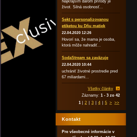
Najkrajším darom prírody je
život. Silná osobnosť...
Sekt s personalizovanou
etiketou ku Dňu matiek
22.04.2020 12:26
Hovorí sa, že mama je osoba,
ktorá môže nahradiť...
SodaStream sa zaväzuje
22.04.2020 10:44
uchrániť životné prostredie pred
67 miliardami...
Všetky články
Záznamy:
1 - 3 zo 42
1
|
2
|
3
|
4
|
5
>
>>
Kontakt
Pre všeobecné informácie v