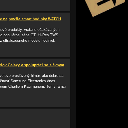
uje najnovšie smart hodinky WATCH
nové produkty, vrátane očakávaných
do populárnej série GT, Hi-Res TWS
ež ultraluxusného modelu hodiniek
ov Galaxy v spolupráci so slávnym
tovo preslávený filmár, ako dobre sa
čnosť Samsung Electronics dnes
isérom Charliem Kaufmanom. Ten v rámci