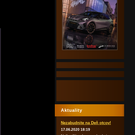
Aktuality
Nezabudnite na Deň otcov!
17.06.2020 18:19