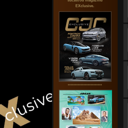
súčasťou magazínu
EXclusive.
************************