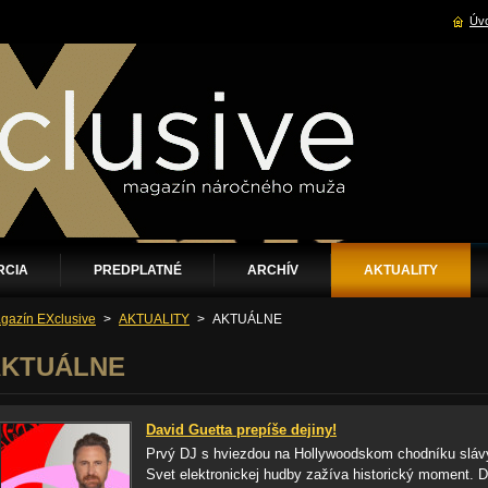
Úvo
RCIA
PREDPLATNÉ
ARCHÍV
AKTUALITY
gazín EXclusive
>
AKTUALITY
>
AKTUÁLNE
AKTUÁLNE
David Guetta prepíše dejiny!
Prvý DJ s hviezdou na Hollywoodskom chodníku sláv
Svet elektronickej hudby zažíva historický moment. 