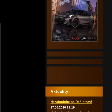
Aktuality
Nezabudnite na Deň otcov!
17.06.2020 18:19