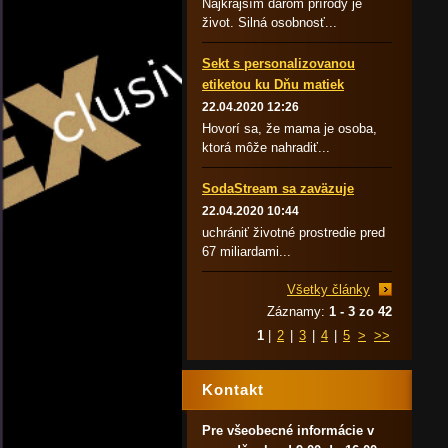
Najkrajším darom prírody je
život. Silná osobnosť...
Sekt s personalizovanou
etiketou ku Dňu matiek
22.04.2020 12:26
Hovorí sa, že mama je osoba,
ktorá môže nahradiť...
SodaStream sa zaväzuje
22.04.2020 10:44
uchrániť životné prostredie pred
67 miliardami...
Všetky články
Záznamy:
1 - 3 zo 42
1
|
2
|
3
|
4
|
5
>
>>
Kontakt
Pre všeobecné informácie v