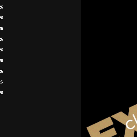
26
26
26
26
26
26
26
26
26