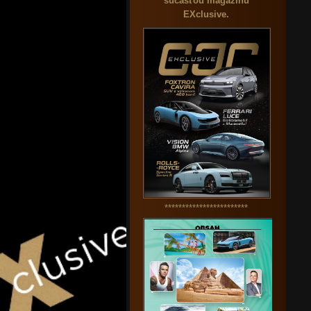
súčasťou magazínu
EXclusive.
************************