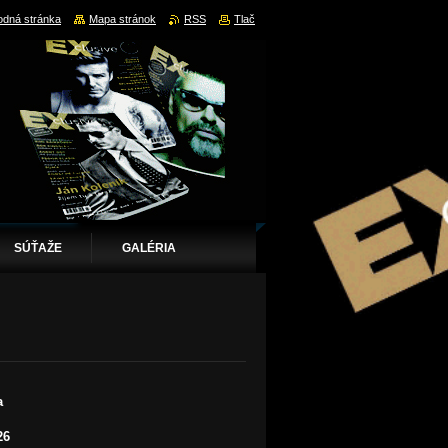
dná stránka
Mapa stránok
RSS
Tlač
SÚŤAŽE
GALÉRIA
a
26