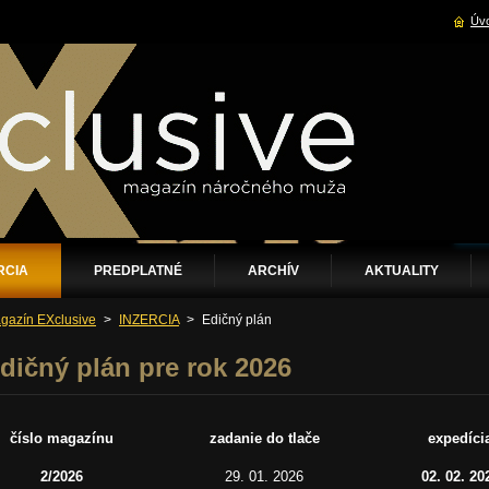
Úvo
RCIA
PREDPLATNÉ
ARCHÍV
AKTUALITY
gazín EXclusive
>
INZERCIA
>
Edičný plán
dičný plán pre rok 2026
číslo magazínu
zadanie do tlače
expedíci
2/2026
29. 01. 2026
02. 02. 20