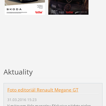
Aktuality
Foto editoriál Renault Megane GT
31.03.2016 15:23
V májovom čísle magazínu EXclusive nájdete nielen...