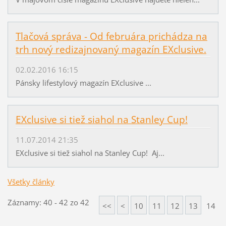
Tlačová správa - Od februára prichádza na
trh nový redizajnovaný magazín EXclusive.
02.02.2016 16:15
Pánsky lifestylový magazín EXclusive ...
EXclusive si tiež siahol na Stanley Cup!
11.07.2014 21:35
EXclusive si tiež siahol na Stanley Cup! Aj...
Všetky články
Záznamy: 40 - 42 zo 42
<<
<
10
11
12
13
14