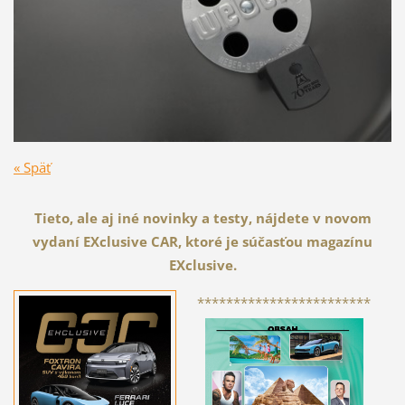
« Späť
Tieto, ale aj iné novinky a testy, nájdete v novom
vydaní EXclusive CAR, ktoré je súčasťou magazínu
EXclusive.
************************