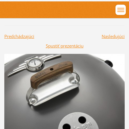
Predchádzajúci
Nasledujúci
Spustiť prezentáciu