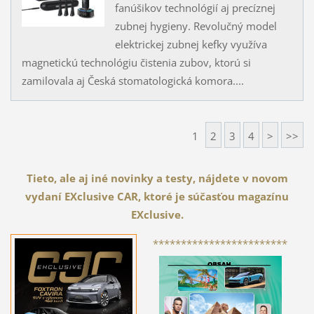
fanúšikov technológií aj precíznej
zubnej hygieny. Revolučný model
elektrickej zubnej kefky využíva
magnetickú technológiu čistenia zubov, ktorú si
zamilovala aj Česká stomatologická komora....
1
2
3
4
>
>>
Tieto, ale aj iné novinky a testy, nájdete v novom
vydaní EXclusive CAR, ktoré je súčasťou magazínu
EXclusive.
************************