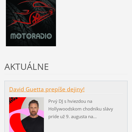
AKTUÁLNE
David Guetta prepíše dejiny!
Prvý DJ s hviezdou na
Hollywoodskom chodníku slávy
príde už 9. augusta na...