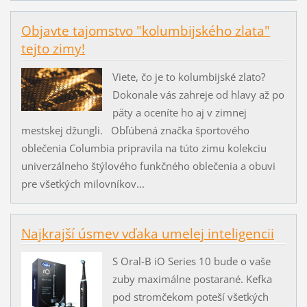
Objavte tajomstvo "kolumbijského zlata"
tejto zimy!
Viete, čo je to kolumbijské zlato?
Dokonale vás zahreje od hlavy až po
päty a oceníte ho aj v zimnej
mestskej džungli. Obľúbená značka športového
oblečenia Columbia pripravila na túto zimu kolekciu
univerzálneho štýlového funkčného oblečenia a obuvi
pre všetkých milovníkov...
Najkrajší úsmev vďaka umelej inteligencii
S Oral-B iO Series 10 bude o vaše
zuby maximálne postarané. Kefka
pod stromčekom poteší všetkých