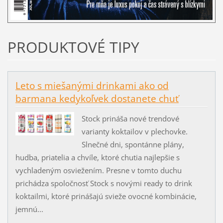
PRODUKTOVÉ TIPY
Leto s miešanými drinkami ako od
barmana kedykoľvek dostanete chuť
Stock prináša nové trendové
varianty koktailov v plechovke.
Slnečné dni, spontánne plány,
hudba, priatelia a chvíle, ktoré chutia najlepšie s
vychladeným osviežením. Presne v tomto duchu
prichádza spoločnosť Stock s novými ready to drink
koktailmi, ktoré prinášajú svieže ovocné kombinácie,
jemnú...