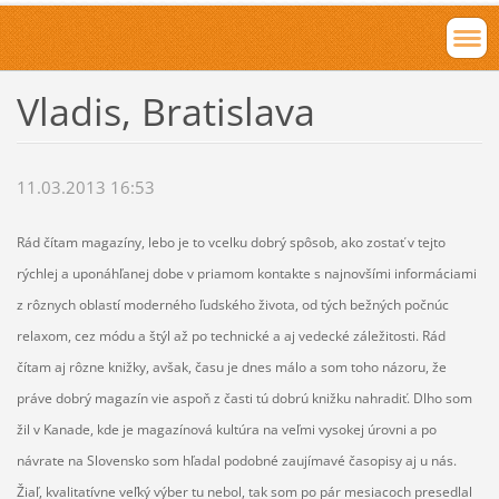
Vladis, Bratislava
11.03.2013 16:53
Rád čítam magazíny, lebo je to vcelku dobrý spôsob, ako zostať v tejto
rýchlej a uponáhľanej dobe v priamom kontakte s najnovšími informáciami
z rôznych oblastí moderného ľudského života, od tých bežných počnúc
relaxom, cez módu a štýl až po technické a aj vedecké záležitosti. Rád
čítam aj rôzne knižky, avšak, času je dnes málo a som toho názoru, že
práve dobrý magazín vie aspoň z časti tú dobrú knižku nahradiť. Dlho som
žil v Kanade, kde je magazínová kultúra na veľmi vysokej úrovni a po
návrate na Slovensko som hľadal podobné zaujímavé časopisy aj u nás.
Žiaľ, kvalitatívne veľký výber tu nebol, tak som po pár mesiacoch presedlal