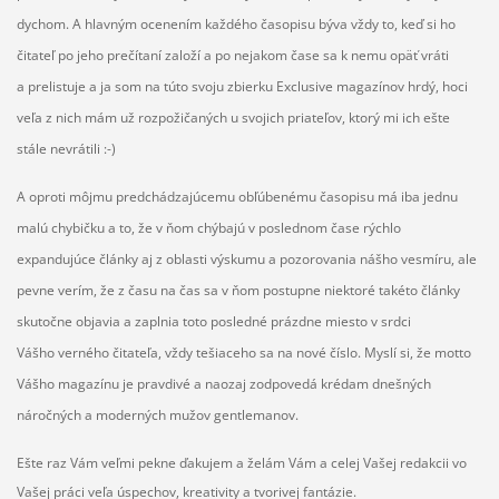
dychom. A hlavným ocenením každého časopisu býva vždy to, keď si ho
čitateľ po jeho prečítaní založí a po nejakom čase sa k nemu opäť vráti
a prelistuje a ja som na túto svoju zbierku Exclusive magazínov hrdý, hoci
veľa z nich mám už rozpožičaných u svojich priateľov, ktorý mi ich ešte
stále nevrátili :-)
A oproti môjmu predchádzajúcemu obľúbenému časopisu má iba jednu
malú chybičku a to, že v ňom chýbajú v poslednom čase rýchlo
expandujúce články aj z oblasti výskumu a pozorovania nášho vesmíru, ale
pevne verím, že z času na čas sa v ňom postupne niektoré takéto články
skutočne objavia a zaplnia toto posledné prázdne miesto v srdci
Vášho verného čitateľa, vždy tešiaceho sa na nové číslo. Myslí si, že motto
Vášho magazínu je pravdivé a naozaj zodpovedá krédam dnešných
náročných a moderných mužov gentlemanov.
Ešte raz Vám veľmi pekne ďakujem a želám Vám a celej Vašej redakcii vo
Vašej práci veľa úspechov, kreativity a tvorivej fantázi
e.