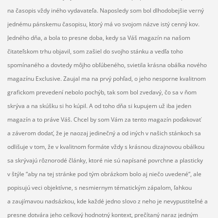
na časopis vždy iného vydavateľa. Naposledy som bol dlhodobejšie verný
jednému pánskemu časopisu, ktorý má vo svojom názve istý cenný kov.
Jedného dňa, a bola to presne doba, kedy sa Váš magazín na našom
čitateľskom trhu objavil, som zašiel do svojho stánku a vedľa toho
spomínaného a dovtedy môjho obľúbeného, svietila krásna obálka nového
magazínu Exclusive. Zaujal ma na prvý pohľad, o jeho nesporne kvalitnom
grafickom prevedení nebolo pochýb, tak som bol zvedavý, čo sa v ňom
skrýva a na skúšku si ho kúpil. A od toho dňa si kupujem už iba jeden
magazín a to práve Váš. Chcel by som Vám za tento magazín poďakovať
a záverom dodať, že je naozaj jedinečný a od iných v našich stánkoch sa
odlišuje v tom, že v kvalitnom formáte vždy s krásnou dizajnovou obálkou
sa skrývajú rôznorodé články, ktoré nie sú napísané povrchne a plasticky
v štýle “aby na tej stránke pod tým obrázkom bolo aj niečo uvedené“, ale
popisujú veci objektívne, s nesmiernym tématickým zápalom, ľahkou
a zaujímavou nadsázkou, kde každé jedno slovo z neho je nevypustiteľné a
presne dotvára jeho celkový hodnotný kontext, prečítaný naraz jedným