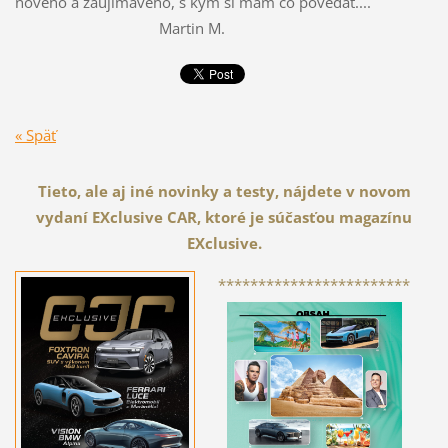
nového a zaujímavého, s kým si mám čo povedať....
Martin M.
« Späť
Tieto, ale aj iné novinky a testy, nájdete v novom
vydaní EXclusive CAR, ktoré je súčasťou magazínu
EXclusive.
************************