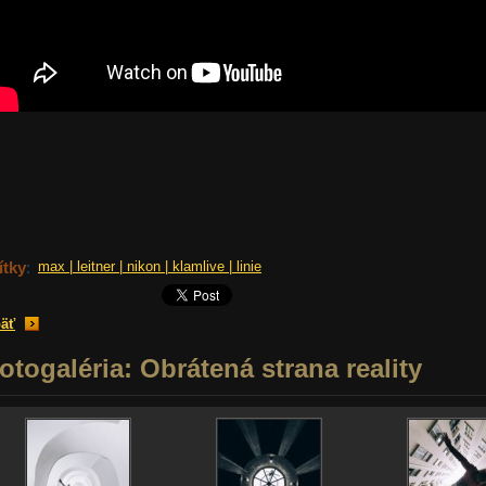
ítky
:
max | leitner | nikon | klamlive | linie
äť
otogaléria: Obrátená strana reality