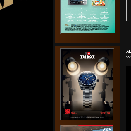
Ak
fo