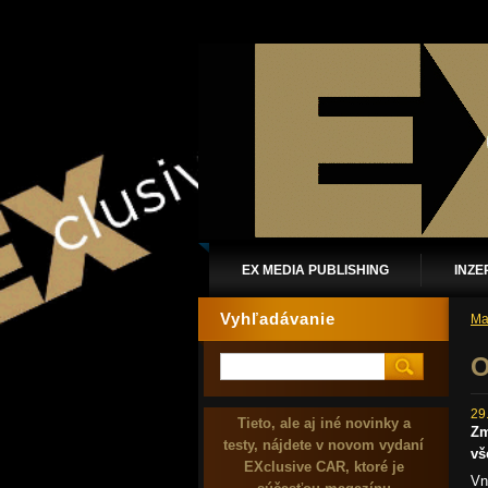
EX MEDIA PUBLISHING
INZE
Vyhľadávanie
Ma
O
29
Tieto, ale aj iné novinky a
Zm
testy, nájdete v novom vydaní
vš
EXclusive CAR, ktoré je
Vn