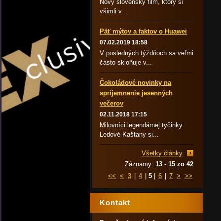
Nový slovenský film, ktorý si
všimli v...
Päť mýtov a faktov o Huawei
07.02.2019 18:58
V posledných týždňoch sa veľmi
často skloňuje v...
Čokoládové novinky na
spríjemnenie jesenných
večerov
02.11.2018 17:15
Milovníci legendárnej tyčinky
Ledové Kaštany si...
Všetky články
Záznamy:
13 - 15 zo 42
<<
<
3
|
4
|
5
|
6
|
7
>
>>
Kontakt