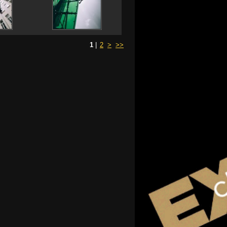
1
|
2
>
>>