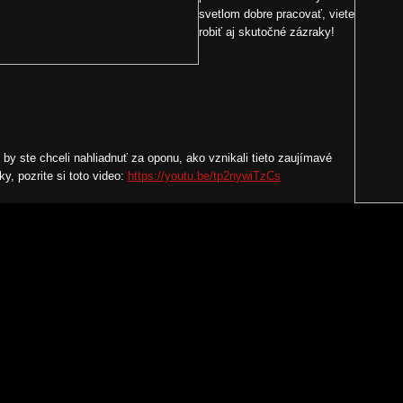
svetlom dobre pracovať, viete
robiť aj skutočné zázraky!
 by ste chceli nahliadnuť za oponu, ako vznikali tieto zaujímavé
tky, pozrite si toto video:
https://youtu.be/tp2nywiTzCs