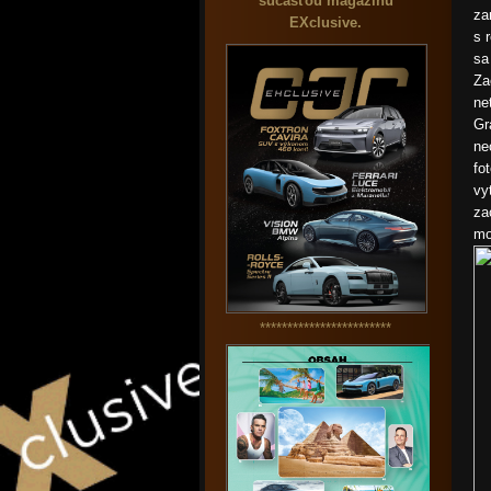
súčasťou magazínu
za
EXclusive.
s 
sa
Za
ne
Gr
ne
fo
vy
za
mo
************************