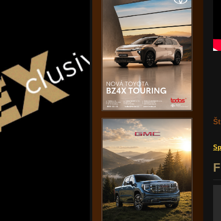
Št
Sp
F