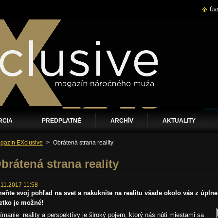
Úvo
RCIA
PREDPLATNÉ
ARCHÍV
AKTUALITY
gazín EXclusive
>
Obrátená strana reality
brátená strana reality
.11.2017 11:58
eňte svoj pohľad na svet a nakuknite na realitu všade okolo vás z úplne 
etko je možné!
ímanie reality a perspektívy je široký pojem, ktorý nás núti miestami sa