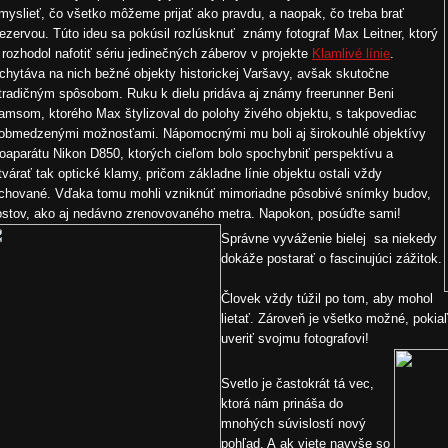
myslieť, čo všetko môžeme prijať ako pravdu, a naopak, čo treba brať
rezervou. Túto ideu sa pokúsil rozlúsknuť známy fotograf Max Leitner, ktorý
 rozhodol nafotiť sériu jedinečných záberov v projekte
Klamlivé línie
.
chytáva na nich bežné objekty historickej Varšavy, avšak skutočne
tradičným spôsobom. Ruku k dielu pridáva aj známy freerunner Beni
amsom, ktorého Max štylizoval do polohy živého objektu, s takpovediac
obmedzenými možnosťami. Nápomocnými mu boli aj širokouhlé objektívy
toaparátu Nikon D850, ktorých cieľom bolo spochybniť perspektívu a
tvárať tak optické klamy, pričom základne línie objektu ostali vždy
chované. Vďaka tomu mohli vzniknúť mimoriadne pôsobivé snímky budov,
stov, ako aj nedávno zrenovovaného metra. Napokon, posúďte sami!
Správne vyváženie bielej sa niekedy
dokáže postarať o fascinujúci zážitok.
Človek vždy túžil po tom, aby mohol
lietať. Zároveň je všetko možné, pokiaľ
uveriť svojmu fotografovi!
Svetlo je častokrát tá vec,
ktorá nám prináša do
mnohých súvislostí nový
pohľad. A ak viete navyše so