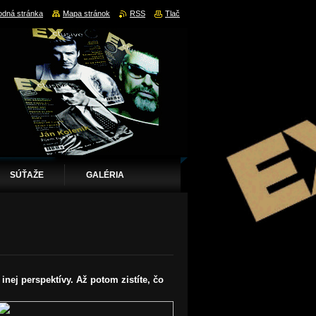
dná stránka
Mapa stránok
RSS
Tlač
SÚŤAŽE
GALÉRIA
inej perspektívy. Až potom zistíte, čo