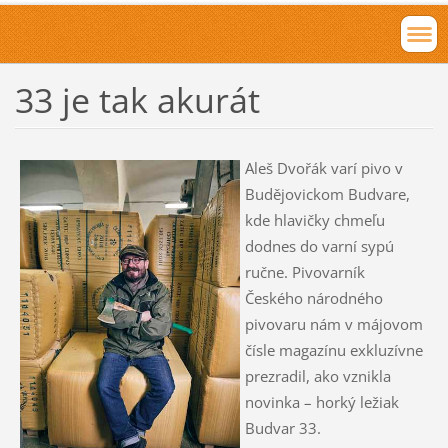
33 je tak akurát
Aleš Dvořák varí pivo v
Budějovickom Budvare,
kde hlavičky chmeľu
dodnes do varní sypú
ručne. Pivovarník
Českého národného
pivovaru nám v májovom
čísle magazínu exkluzívne
prezradil, ako vznikla
novinka – horký ležiak
Budvar 33.