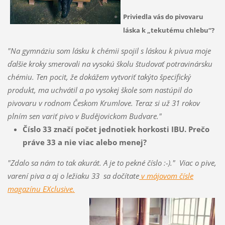
Priviedla vás do pivovaru
láska k „tekutému chlebu“?
"Na gymnáziu som lásku k chémii spojil s láskou k pivua moje
ďalšie kroky smerovali na vysokú školu študovať potravinársku
chémiu. Ten pocit, že dokážem vytvoriť takýto špecifický
produkt, ma uchvátil a po vysokej škole som nastúpil do
pivovaru v rodnom Českom Krumlove. Teraz si už 31 rokov
plním sen variť pivo v Budějovickom Budvare."
Číslo 33 značí počet jednotiek horkosti IBU. Prečo
práve 33 a nie viac alebo menej?
"Zdalo sa nám to tak akurát. A je to pekné číslo :-)." Viac o pive,
varení piva a aj o ležiaku 33 sa dočítate
v májovom čísle
magazínu EXclusive.