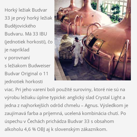
Horký ležiak Budvar
33 je prvý horký ležiak
Budějovického
Budvaru. Má 33 IBU
(jednotiek horkosti), čo
je napríklad
v porovnaní
s ležiakom Budweiser
Budvar Original o 11
jednotiek horkosti
viac. Pri jeho varení boli použité suroviny, ktoré nie sú na
výrobu ležiaku úplne typické: anglický slad Crystal Light a
jedna z najhorkejších odrôd chmelu – Agnus. Výsledkom je
zaujímavá farba a príjemná, ucelená kombinácia chutí. Po
úspechu v Čechách prichádza Budvar 33 s obsahom
alkoholu 4,6 % OBJ aj k slovenským zákazníkom.