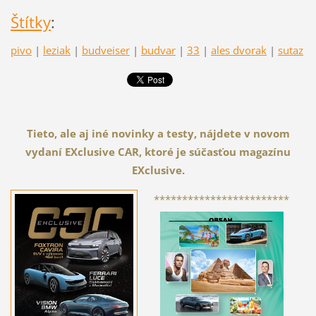
Štítky
:
pivo
|
leziak
|
budveiser
|
budvar
|
33
|
ales dvorak
|
sutaz
Tieto, ale aj iné novinky a testy, nájdete v novom
vydaní EXclusive CAR, ktoré je súčasťou magazínu
EXclusive.
************************