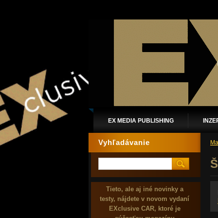
EX MEDIA PUBLISHING
INZE
Vyhľadávanie
Ma
Š
Tieto, ale aj iné novinky a
testy, nájdete v novom vydaní
EXclusive CAR, ktoré je