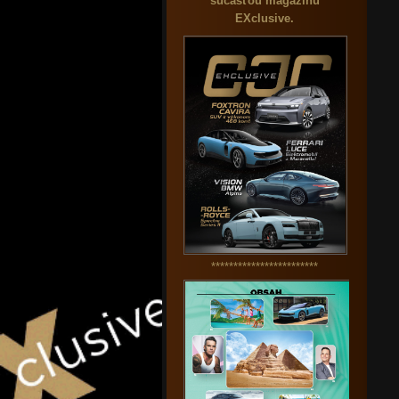
súčasťou magazínu
EXclusive.
************************