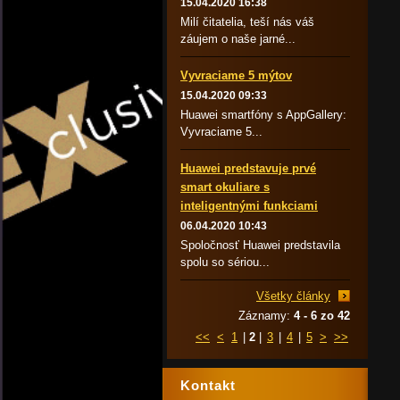
15.04.2020 16:38
Milí čitatelia, teší nás váš
záujem o naše jarné...
Vyvraciame 5 mýtov
15.04.2020 09:33
Huawei smartfóny s AppGallery:
Vyvraciame 5...
Huawei predstavuje prvé
smart okuliare s
inteligentnými funkciami
06.04.2020 10:43
Spoločnosť Huawei predstavila
spolu so sériou...
Všetky články
Záznamy:
4 - 6 zo 42
<<
<
1
|
2
|
3
|
4
|
5
>
>>
Kontakt