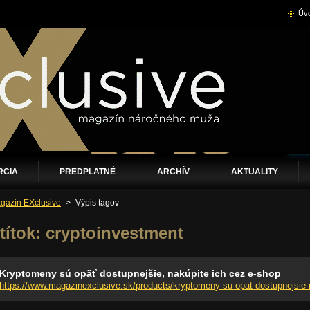
Úvo
RCIA
PREDPLATNÉ
ARCHÍV
AKTUALITY
gazín EXclusive
>
Výpis tagov
títok: cryptoinvestment
Kryptomeny sú opäť dostupnejšie, nakúpite ich cez e-shop
https://www.magazinexclusive.sk/products/kryptomeny-su-opat-dostupnejsie-