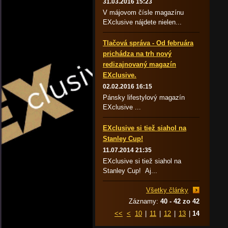
31.03.2016 15:23
V májovom čísle magazínu
EXclusive nájdete nielen...
Tlačová správa - Od februára
prichádza na trh nový
redizajnovaný magazín
EXclusive.
02.02.2016 16:15
Pánsky lifestylový magazín
EXclusive ...
EXclusive si tiež siahol na
Stanley Cup!
11.07.2014 21:35
EXclusive si tiež siahol na
Stanley Cup! Aj...
Všetky články
Záznamy:
40 - 42 zo 42
<<
<
10
|
11
|
12
|
13
|
14