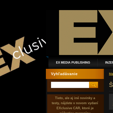
EX MEDIA PUBLISHING
INZE
Vyhľadávanie
Ma
Š
Tieto, ale aj iné novinky a
testy, nájdete v novom vydaní
EXclusive CAR, ktoré je