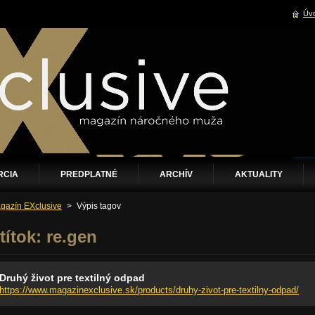
Úvo
RCIA
PREDPLATNÉ
ARCHÍV
AKTUALITY
gazín EXclusive
>
Výpis tagov
títok: re.gen
Druhý život pre textilný odpad
https://www.magazinexclusive.sk/products/druhy-zivot-pre-textilny-odpad/