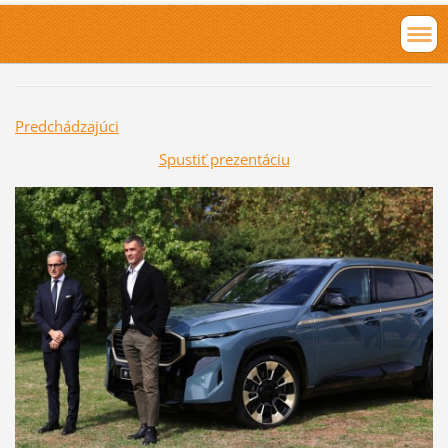
Predchádzajúci
Spustiť prezentáciu