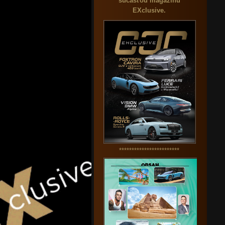
súčasťou magazínu
EXclusive.
************************