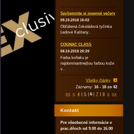
Spríjemnite si jesenné večery
09.10.2018 16:02
Obľúbená čokoládová tyčinka
Ledové Kaštany...
COGNAC CLASS
08.10.2018 20:29
Farba koňaku je
najdominantnejšou farbou kože
v...
Všetky články
Záznamy:
16 - 18 zo 42
<<
<
4
|
5
|
6
|
7
|
8
>
>>
Kontakt
Pre všeobecné informácie v
prac.dňoch od 9.00 do 16.00