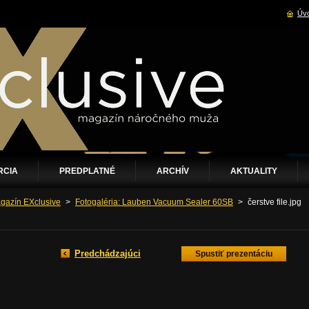
Úvo
RCIA
PREDPLATNÉ
ARCHÍV
AKTUALITY
gazín EXclusive
>
Fotogaléria: Lauben Vacuum Sealer 60SB
>
čerstve file.jpg
Predchádzajúci
Spustiť prezentáciu