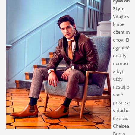
Eyes on
Style
Vitajte v
klube
džentlm
enov: El
egantné
outfity
nemusi
a byť
vždy
nastajlo
vané
prísne a
v duchu
tradícií.
Chelsea
Boots