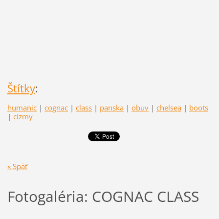
Štítky
:
humanic
|
cognac
|
class
|
panska
|
obuv
|
chelsea
|
boots
|
cizmy
« Späť
Fotogaléria: COGNAC CLASS