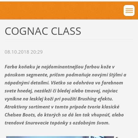
COGNAC CLASS
08.10.2018 20:29
Farba koňaku je najdominantnejšou farbou kože v
pánskom segmente, pričom podmaňuje novými štýlmi a
nápadnými detailmi. Všetko sa odohráva vo farebnom
svete hnedej, nezáleží či bledej alebo tmavej, najviac
vynikne na lesklej koži pri použití Brushing efektu.
Atraktívny sortiment v tomto prípade tvoria klasické
Chelsea Boots, do ktorých sa dá len tak vhupnúť, alebo
trendové šnurovacie topánky s ozdobným švom.