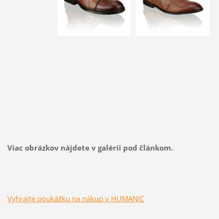
Viac obrázkov nájdete v galérii pod článkom.
Vyhrajte poukážku na nákup v HUMANIC