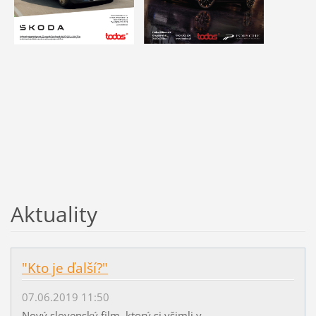
Aktuality
"Kto je ďalší?"
07.06.2019 11:50
Nový slovenský film, ktorý si všimli v...