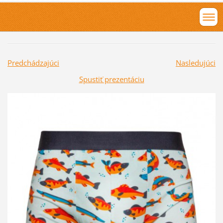
Predchádzajúci
Nasledujúci
Spustiť prezentáciu