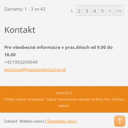
Záznamy: 1 - 3 zo 42
1
2
3
4
5
>
>>
Kontakt
Pre všeobecné informácie v prac.dňoch od 9.00 do
16.00
+421903209649
exclusiv
e@magazi
nexclusi
ve.sk
dod©2011
Všetky práva vyhradené. Zákaz kopírovania obsahu stránky bez súhlasu
autora.
Zobraziť:
Mobilnú verziu
|
Štandardnú verziu