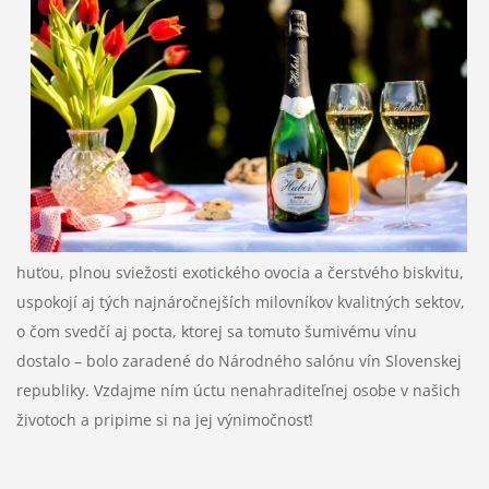
huťou, plnou sviežosti exotického ovocia a čerstvého biskvitu,
uspokojí aj tých najnáročnejších milovníkov kvalitných sektov,
o čom svedčí aj pocta, ktorej sa tomuto šumivému vínu
dostalo – bolo zaradené do Národného salónu vín Slovenskej
republiky. Vzdajme ním úctu nenahraditeľnej osobe v našich
životoch a pripime si na jej výnimočnosť!