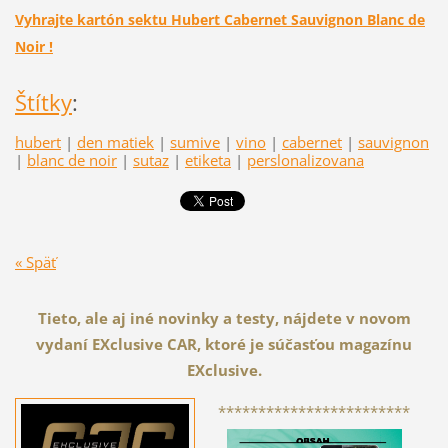
Vyhrajte kartón sektu Hubert Cabernet Sauvignon Blanc de
Noir !
Štítky
:
hubert
|
den matiek
|
sumive
|
vino
|
cabernet
|
sauvignon
|
blanc de noir
|
sutaz
|
etiketa
|
perslonalizovana
« Späť
Tieto, ale aj iné novinky a testy, nájdete v novom
vydaní EXclusive CAR, ktoré je súčasťou magazínu
EXclusive.
************************