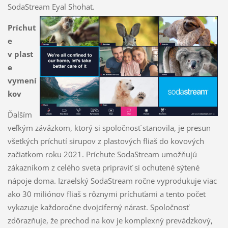
SodaStream Eyal Shohat.
Príchut
e
v plast
e
vymení
kov
Ďalším
veľkým záväzkom, ktorý si spoločnosť stanovila, je presun
všetkých príchutí sirupov z plastových fliaš do kovových
začiatkom roku 2021. Príchute SodaStream umožňujú
zákazníkom z celého sveta pripraviť si ochutené sýtené
nápoje doma. Izraelský SodaStream ročne vyprodukuje viac
ako 30 miliónov fliaš s rôznymi príchuťami a tento počet
vykazuje každoročne dvojciferný nárast. Spoločnosť
zdôrazňuje, že prechod na kov je komplexný prevádzkový,