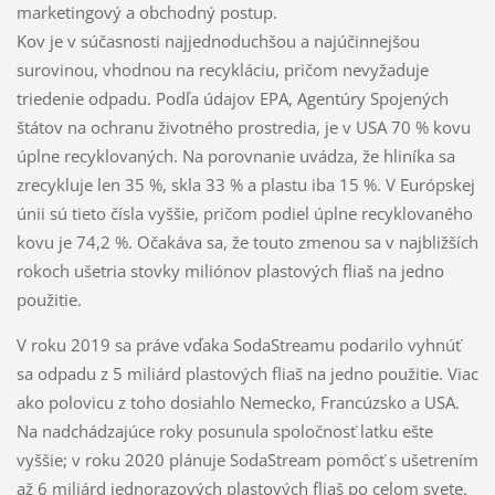
marketingový a obchodný postup.
Kov je v súčasnosti najjednoduchšou a najúčinnejšou
surovinou, vhodnou na recykláciu, pričom nevyžaduje
triedenie odpadu. Podľa údajov EPA, Agentúry Spojených
štátov na ochranu životného prostredia, je v USA 70 % kovu
úplne recyklovaných. Na porovnanie uvádza, že hliníka sa
zrecykluje len 35 %, skla 33 % a plastu iba 15 %. V Európskej
únii sú tieto čísla vyššie, pričom podiel úplne recyklovaného
kovu je 74,2 %. Očakáva sa, že touto zmenou sa v najbližších
rokoch ušetria stovky miliónov plastových fliaš na jedno
použitie.
V roku 2019 sa práve vďaka SodaStreamu podarilo vyhnúť
sa odpadu z 5 miliárd plastových fliaš na jedno použitie. Viac
ako polovicu z toho dosiahlo Nemecko, Francúzsko a USA.
Na nadchádzajúce roky posunula spoločnosť latku ešte
vyššie; v roku 2020 plánuje SodaStream pomôcť s ušetrením
až 6 miliárd jednorazových plastových fliaš po celom svete.