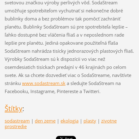
svetovou značkou výroby perlivých vôd. SodaStream
umožňuje spotrebiteľom vychutnať si nekonečne dobré
bublinky doma a bez problémov tak pomôcť zachrániť
planétu. Bublinky SodaStream sú pre spotrebiteľa lepšie –
ľahko dostupné bez vláčenia fliaš a v neposlednom rade
lepšie pre planétu. Jediná opakovane použiteľná fľaša
SodaStream nahrádza tisícky jednorazových plastových fliaš.
Výrobky SodaStream sú k dispozícii vo viac než
osemdesiatich tisíckach predajní v 46 krajinách po celom
svete. Ak sa chcete dozvedieť viac o SodaStreame, navštívte
stránku
www.sodastream.sk
a sledujte SodaStream na
Facebooku, Instagrame, Pintereste a Twitteri.
Štítky
:
sodastream
|
den zeme
|
ekologia
|
plasty
|
zivotne
prostredie