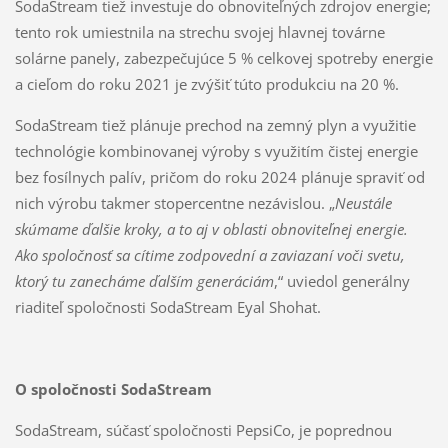
SodaStream tiež investuje do obnoviteľných zdrojov energie;
tento rok umiestnila na strechu svojej hlavnej továrne
solárne panely, zabezpečujúce 5 % celkovej spotreby energie
a cieľom do roku 2021 je zvýšiť túto produkciu na 20 %.
SodaStream tiež plánuje prechod na zemný plyn a využitie
technológie kombinovanej výroby s využitím čistej energie
bez fosílnych palív, pričom do roku 2024 plánuje spraviť od
nich výrobu takmer stopercentne nezávislou. „
Neustále
skúmame ďalšie kroky, a to aj v oblasti obnoviteľnej energie.
Ako spoločnosť sa cítime zodpovední a zaviazaní voči svetu,
ktorý tu zanecháme ďalším generáciám
,“ uviedol generálny
riaditeľ spoločnosti SodaStream Eyal Shohat.
O spoločnosti SodaStream
SodaStream, súčasť spoločnosti PepsiCo, je poprednou