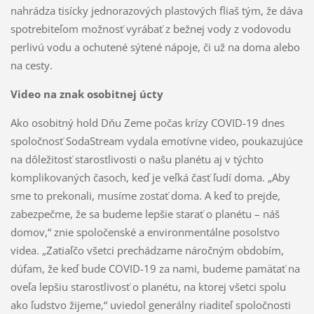
nahrádza tisícky jednorazových plastových fliaš tým, že dáva
spotrebiteľom možnosť vyrábať z bežnej vody z vodovodu
perlivú vodu a ochutené sýtené nápoje, či už na doma alebo
na cesty.
Video na znak osobitnej úcty
Ako osobitný hold Dňu Zeme počas krízy COVID-19 dnes
spoločnosť SodaStream vydala emotívne video, poukazujúce
na dôležitosť starostlivosti o našu planétu aj v týchto
komplikovaných časoch, keď je veľká časť ľudí doma. „Aby
sme to prekonali, musíme zostať doma. A keď to prejde,
zabezpečme, že sa budeme lepšie starať o planétu – náš
domov,“ znie spoločenské a environmentálne posolstvo
videa. „Zatiaľčo všetci prechádzame náročným obdobím,
dúfam, že keď bude COVID-19 za nami, budeme pamätať na
oveľa lepšiu starostlivosť o planétu, na ktorej všetci spolu
ako ľudstvo žijeme,“ uviedol generálny riaditeľ spoločnosti