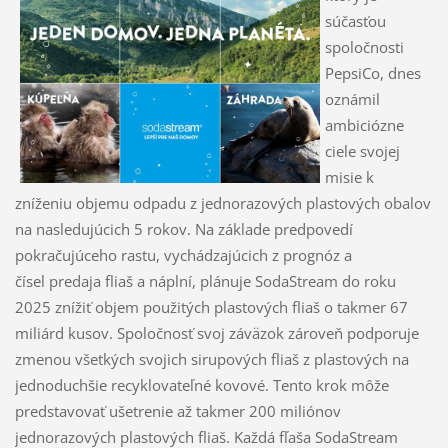
súčasťou
spoločnosti
PepsiCo, dnes
oznámil
ambiciózne
ciele svojej
misie k
zníženiu objemu odpadu z jednorazových plastových obalov
na nasledujúcich 5 rokov. Na základe predpovedí
pokračujúceho rastu, vychádzajúcich z prognóz a
čísel predaja fliaš a náplní, plánuje SodaStream do roku
2025 znížiť objem použitých plastových fliaš o takmer 67
miliárd kusov. Spoločnosť svoj záväzok zároveň podporuje
zmenou všetkých svojich sirupových fliaš z plastových na
jednoduchšie recyklovateľné kovové. Tento krok môže
predstavovať ušetrenie až takmer 200 miliónov
jednorazových plastových fliaš. Každá fľaša SodaStream