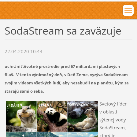
SodaStream sa zaväzuje
22.04.2020 10:44
uchrániť životné prostredie pred 67 miliardami plastových
fliaš.
V tento výnimočný deň, v Deň Zeme, vyzýva SodaStream
svojim videom všetkých ľudí, aby nezabudli na planétu, kým sa
starajú sami o seba.
Svetový líder
v oblasti
sýtenej vody
SodaStream,
ktorý je