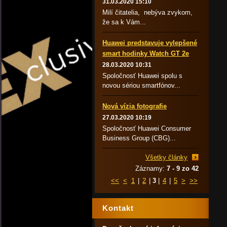
31.03.2020 15:10
Milí čitatelia, nebýva zvykom,
že sa k Vám...
Huawei predstavuje vylepšené
smart hodinky Watch GT 2e
28.03.2020 10:31
Spoločnosť Huawei spolu s
novou sériou smartfónov...
Nová vízia fotografie
27.03.2020 10:19
Spoločnosť Huawei Consumer
Business Group (CBG)...
Všetky články
Záznamy:
7 - 9 zo 42
<<
<
1
|
2
|
3
|
4
|
5
>
>>
Kontakt