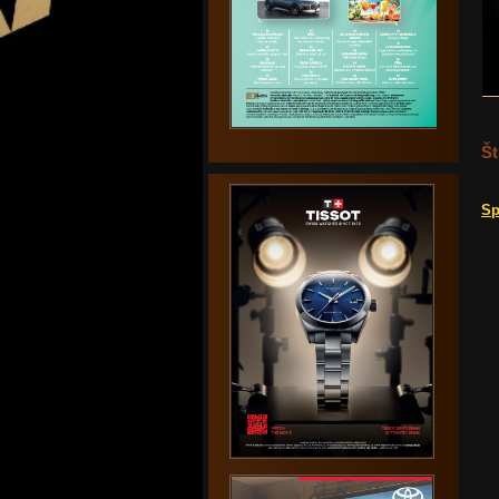
Št
Sp