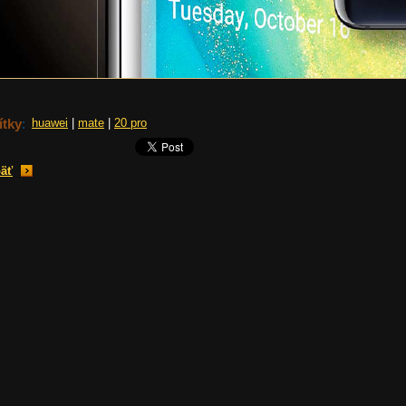
ítky
:
huawei
|
mate
|
20 pro
äť