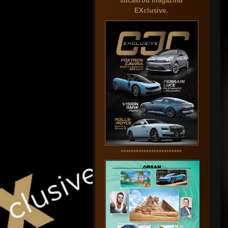
súčasťou magazínu
EXclusive.
************************