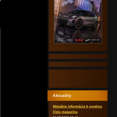
Aktuality
Aktuálne informácie k novému
číslu magazínu