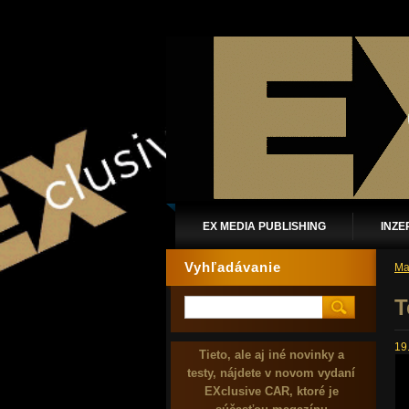
EX MEDIA PUBLISHING
INZE
Vyhľadávanie
Ma
T
19
Tieto, ale aj iné novinky a
testy, nájdete v novom vydaní
EXclusive CAR, ktoré je