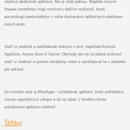
stiahnuť akúkoľvek aplikáciu. Nie je však jedinou. Majitelia nových
Huawei smartfónov majú množstvo ďalších možností, ktoré
pozostávajú predovšetkým z voľne dostupných aplikačných platforiem
tretích strán.
Stačí si stiahnuť a nainštalovať niektorú z nich, napríklad Amazon
AppStore, Aurora Store či GetJar. Obchody ale nie sú jediná možnosť:
stačí si stiahnuť si priamo inštalačný súbor a nainštalovať ho v priebehu
pár sekúnd.
Za zmienku stojí aj MoreApps - vyhľadávač aplikácií, ktorý prehľadáva
viacero spoľahlivých zdrojov a dá na výber, z ktorého chcete
požadovanú aplikáciu stiahnuť.
Štítky
: