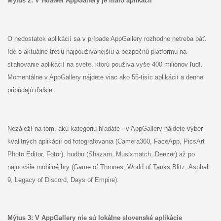
Mýtus
2: V Huawei AppGallery je málo aplikácií
O nedostatok aplikácií sa v prípade AppGallery rozhodne netreba báť.
Ide o aktuálne tretiu najpoužívanejšiu a bezpečnú platformu na
sťahovanie aplikácií na svete, ktorú používa vyše 400 miliónov ľudí.
Momentálne v AppGallery nájdete viac ako 55-tisíc aplikácií a denne
pribúdajú ďalšie.
Nezáleží na tom, akú kategóriu hľadáte - v AppGallery nájdete výber
kvalitných aplikácií od fotografovania (Camera360, FaceApp, PicsArt
Photo Editor, Fotor), hudbu (Shazam, Musixmatch, Deezer) až po
najnovšie mobilné hry (Game of Thrones, World of Tanks Blitz, Asphalt
9, Legacy of Discord, Days of Empire).
Mýtus
3: V AppGallery nie sú lokálne slovenské aplikácie