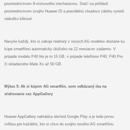
prostredníctvom 9-vrstvového mechanizmu. Stačí sa prihlásiť
prostredníctvom svojho Huawei ID a pravidelnú cloudovú zálohu vyrieši
niekoľko kliknutí.
Navyše každý, kto si zakúpi niektorý z nových AG modelov dostane ku
kúpe smartfónu automaticky úložisko na 12 mesiacov zadarmo. V
prípade modelu P40 lite je to 15 GB, v prípade telefónov P40, P40 Pro
či skladacieho Mate Xs až 50 GB.
Mýtus
5: Ak si kúpim AG smartfón, som odkázaný iba na
sťahovanie cez AppGallery
Huawei AppGallery nahrádza obchod Google Play a je teda prvou
voľbou pre každého, kto si chce do svojho nového AG smartfónu