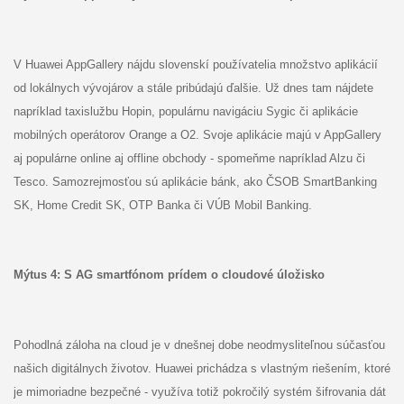
V Huawei AppGallery nájdu slovenskí používatelia množstvo aplikácií
od lokálnych vývojárov a stále pribúdajú ďalšie. Už dnes tam nájdete
napríklad taxislužbu Hopin, populárnu navigáciu Sygic či aplikácie
mobilných operátorov Orange a O2. Svoje aplikácie majú v AppGallery
aj populárne online aj offline obchody - spomeňme napríklad Alzu či
Tesco. Samozrejmosťou sú aplikácie bánk, ako ČSOB SmartBanking
SK, Home Credit SK, OTP Banka či VÚB Mobil Banking.
Mýtus
4: S AG smartfónom prídem o cloudové úložisko
Pohodlná záloha na cloud je v dnešnej dobe neodmysliteľnou súčasťou
našich digitálnych životov. Huawei prichádza s vlastným riešením, ktoré
je mimoriadne bezpečné - využíva totiž pokročilý systém šifrovania dát