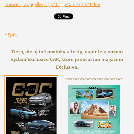
huawei | appgallery | p40 | p40 pro | p40 lite
« Späť
Tieto, ale aj iné novinky a testy, nájdete v novom
vydaní EXclusive CAR, ktoré je súčasťou magazínu
EXclusive.
************************