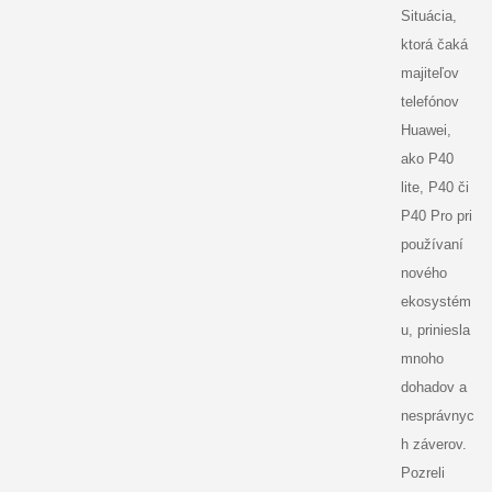
Situácia,
ktorá čaká
majiteľov
telefónov
Huawei,
ako P40
lite, P40 či
P40 Pro pri
používaní
nového
ekosystém
u, priniesla
mnoho
dohadov a
nesprávnyc
h záverov.
Pozreli