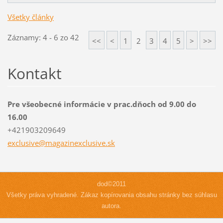
Všetky články
Záznamy: 4 - 6 zo 42
<<
<
1
2
3
4
5
>
>>
Kontakt
Pre všeobecné informácie v prac.dňoch od 9.00 do
16.00
+421903209649
exclusiv
e@magazi
nexclusi
ve.sk
dod©2011
Všetky práva vyhradené. Zákaz kopírovania obsahu stránky bez súhlasu
autora.