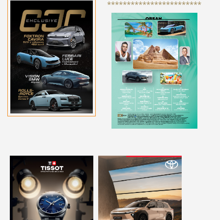
************************