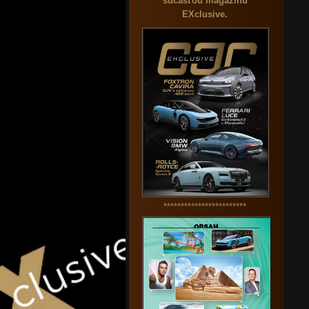
súčasťou magazínu
EXclusive.
************************