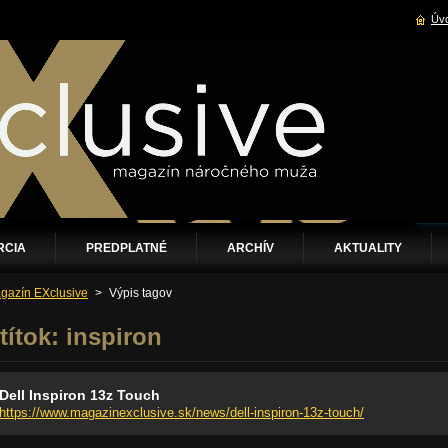
Úvo
RCIA
PREDPLATNÉ
ARCHÍV
AKTUALITY
gazín EXclusive
>
Výpis tagov
títok: inspiron
Dell Inspiron 13z Touch
https://www.magazinexclusive.sk/news/dell-inspiron-13z-touch/