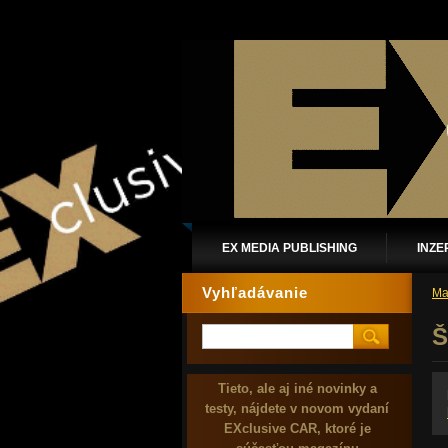
EX MEDIA PUBLISHING
INZE
Vyhľadávanie
Ma
Š
Tieto, ale aj iné novinky a
testy, nájdete v novom vydaní
EXclusive CAR, ktoré je