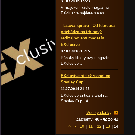
31.03.2016 15:23
V májovom čísle magazínu
EXclusive nájdete nielen...
Tlačová správa - Od februára
prichádza na trh nový
redizajnovaný magazín
EXclusive.
02.02.2016 16:15
Pánsky lifestylový magazín
EXclusive ...
EXclusive si tiež siahol na
Stanley Cup!
11.07.2014 21:35
EXclusive si tiež siahol na
Stanley Cup! Aj...
Všetky články
Záznamy:
40 - 42 zo 42
<<
<
10
|
11
|
12
|
13
|
14