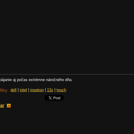
pájanie aj počas extrémne náročného dňa.
ítky
:
dell
|
intel
|
inspiron
|
13z
|
touch
äť