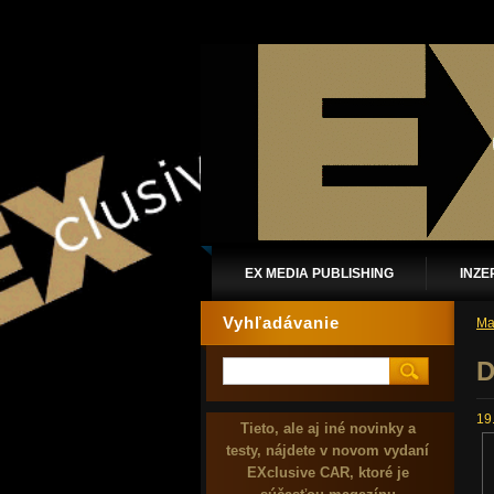
EX MEDIA PUBLISHING
INZE
Vyhľadávanie
Ma
D
19
Tieto, ale aj iné novinky a
testy, nájdete v novom vydaní
EXclusive CAR, ktoré je