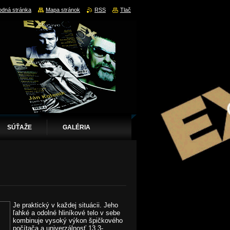
dná stránka
Mapa stránok
RSS
Tlač
SÚŤAŽE
GALÉRIA
Je praktický v každej situácii. Jeho
ľahké a odolné hliníkové telo v sebe
kombinuje vysoký výkon špičkového
počítača a univerzálnosť 13,3-