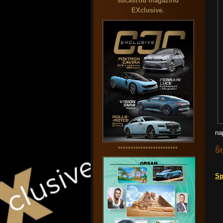
súčasťou magazínu
EXclusive.
na
************************
Št
Sp