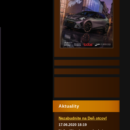
Aktuality
Nezabudnite na Deň otcov!
17.06.2020 18:19