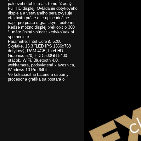
palcového tabletu a k tomu úžasný
Full HD displej. Ovládanie dotykového
displeja a vstavaného pera zvyšuje
efektivitu práce a je úplne ideálne
napr. pre prácu s grafickými editormi.
Keďže možno displej preklopiť o 360
°, máte úplnú voľnosť kedykoľvek si
spomeniete.
Parametre: Intel Core i5 6200
Skylake, 13.3 "LED IPS 1366x768
dotykový, RAM 4GB, Intel HD
Graphics 520, HDD 500GB 5400
otáčok, WiFi, Bluetooth 4.0,
webkamera, podsvietená klávesnica,
Windows 10 Pro 64bit.
Veľkokapacitné batérie a úsporný
procesor a grafika sa postará o