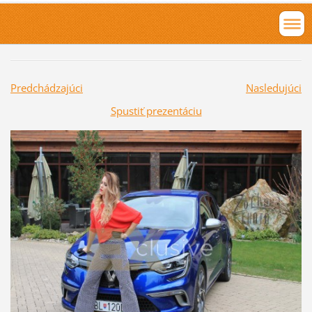
Predchádzajúci
Nasledujúci
Spustiť prezentáciu