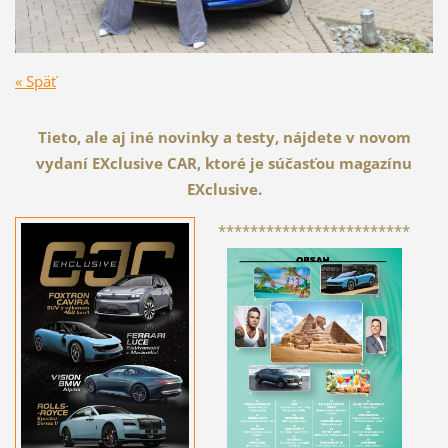
« Späť
Tieto, ale aj iné novinky a testy, nájdete v novom
vydaní EXclusive CAR, ktoré je súčasťou magazínu
EXclusive.
************************