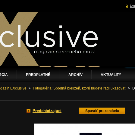
Úvo
RCIA
PREDPLATNÉ
ARCHÍV
AKTUALITY
gazín EXclusive
>
Fotogaléria: Spodná bielizeň, ktorú budete radi ukazovať
>
D
Predchádzajúci
Spustiť prezentáciu