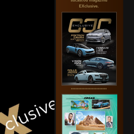
súčasťou magazínu
EXclusive.
************************