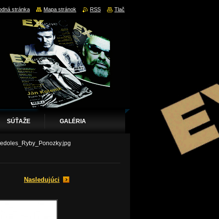
dná stránka
Mapa stránok
RSS
Tlač
SÚŤAŽE
GALÉRIA
edoles_Ryby_Ponozky.jpg
Nasledujúci