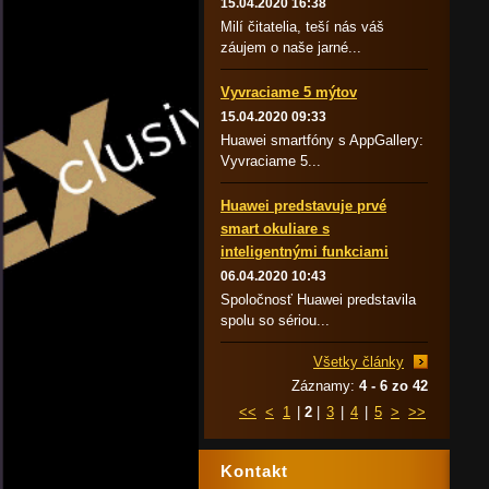
15.04.2020 16:38
Milí čitatelia, teší nás váš
záujem o naše jarné...
Vyvraciame 5 mýtov
15.04.2020 09:33
Huawei smartfóny s AppGallery:
Vyvraciame 5...
Huawei predstavuje prvé
smart okuliare s
inteligentnými funkciami
06.04.2020 10:43
Spoločnosť Huawei predstavila
spolu so sériou...
Všetky články
Záznamy:
4 - 6 zo 42
<<
<
1
|
2
|
3
|
4
|
5
>
>>
Kontakt