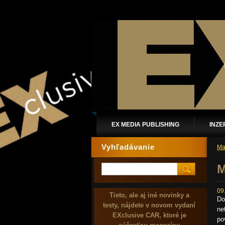
EX MEDIA PUBLISHING
INZE
Vyhľadávanie
Ma
M
09
Tieto, ale aj iné novinky a
Do
testy, nájdete v novom vydaní
ne
EXclusive CAR, ktoré je
po