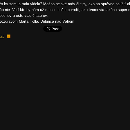
čo by som ja rada videla? Možno nejaké rady či tipy, ako sa správne nalíčiť 
čo nie. Veď kto by nám už mohol lepšie poradiť, ako tvorcovia takého super
pechov a ešte viac čitateľov.
pozdravom Marta Hollá, Dubnica nad Váhom
äť