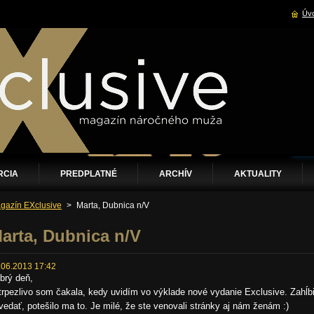
Úvo
RCIA
PREDPLATNÉ
ARCHÍV
AKTUALITY
gazín EXclusive
>
Marta, Dubnica n/V
arta, Dubnica n/V
.06.2013 17:42
brý deň,
trpezlivo som čakala, kedy uvidím vo výklade nové vydanie Exclusive. Zahĺ
vedať, potešilo ma to. Je milé, že ste venovali stránky aj nám ženám :)