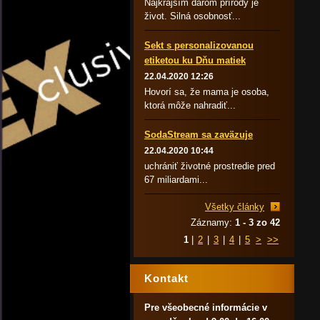
Najkrajším darom prírody je
život. Silná osobnosť...
Sekt s personalizovanou
etiketou ku Dňu matiek
22.04.2020 12:26
Hovorí sa, že mama je osoba,
ktorá môže nahradiť...
SodaStream sa zaväzuje
22.04.2020 10:44
uchrániť životné prostredie pred
67 miliardami...
Všetky články
Záznamy:
1 - 3 zo 42
1
|
2
|
3
|
4
|
5
>
>>
Kontakt
Pre všeobecné informácie v