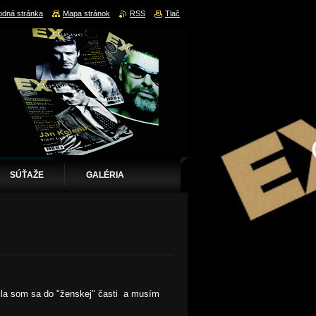
dná stránka
Mapa stránok
RSS
Tlač
SÚŤAŽE
GALÉRIA
bila som sa do "ženskej" časti a musím