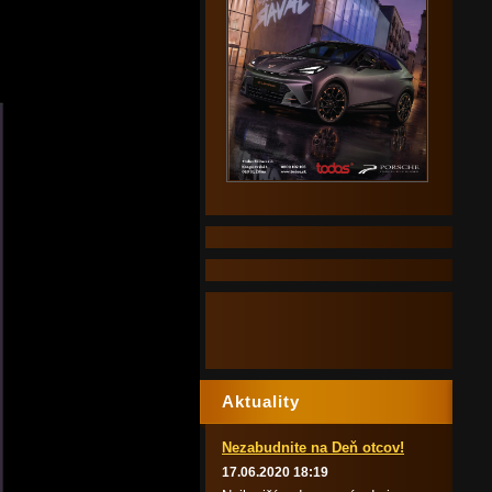
Aktuality
Nezabudnite na Deň otcov!
17.06.2020 18:19