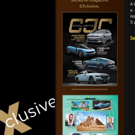
súčasťou magazínu
A 
EXclusive.
a 
ús
S 
Sp
************************