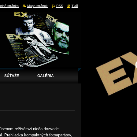
dná stránka
Mapa stránok
RSS
Tlač
SÚŤAŽE
GALÉRIA
úbenom režisérovi niečo dozvedel.
al. Prehliadka kompaktných fotoaparátov,