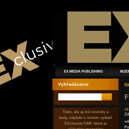
EX MEDIA PUBLISHING
INZE
Vyhľadávanie
Ma
F
18
Tieto, ale aj iné novinky a
Zd
testy, nájdete v novom vydaní
ve
EXclusive CAR, ktoré je
Po