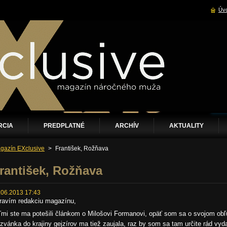
Úvo
RCIA
PREDPLATNÉ
ARCHÍV
AKTUALITY
gazín EXclusive
>
František, Rožňava
rantišek, Rožňava
.06.2013 17:43
ravím redakciu magazínu,
ľmi ste ma potešili článkom o Milošovi Formanovi, opäť som sa o svojom obľ
zvánka do krajiny gejzírov ma tiež zaujala, raz by som sa tam určite rád vyd