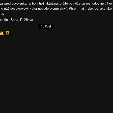
raz pred dovolenkami, bola tiež aktuálna, určite pomôže pri rozhodovaní . Ne
ho náš dovolenkový kufor nebude „kompletný“. Píšem náš, lebo rovnako ako ja
na.
antišek Bača, Rožňava
äť