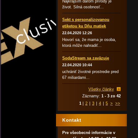
Najkrajším darom prírody je
život. Silná osobnosť...
Sekt s personalizovanou
etiketou ku Dňu matiek
22.04.2020 12:26
Hovorí sa, že mama je osoba,
ktorá môže nahradiť...
SodaStream sa zaväzuje
22.04.2020 10:44
uchrániť životné prostredie pred
67 miliardami...
Všetky články
Záznamy:
1 - 3 zo 42
1
|
2
|
3
|
4
|
5
>
>>
Kontakt
Pre všeobecné informácie v