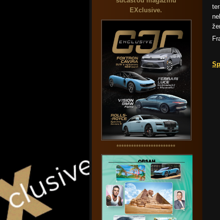
súčasťou magazínu
te
EXclusive.
ne
že
Fr
Sp
************************