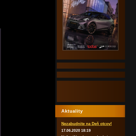
Aktuality
Nezabudnite na Deň otcov!
17.06.2020 18:19