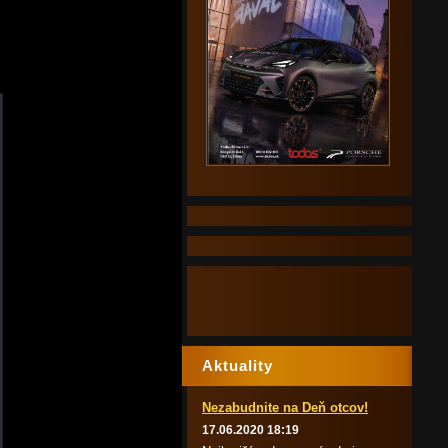
Aktuality
Nezabudnite na Deň otcov!
17.06.2020 18:19