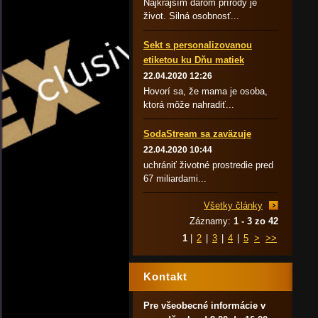
Najkrajším darom prírody je
život. Silná osobnosť...
Sekt s personalizovanou
etiketou ku Dňu matiek
22.04.2020 12:26
Hovorí sa, že mama je osoba,
ktorá môže nahradiť...
SodaStream sa zaväzuje
22.04.2020 10:44
uchrániť životné prostredie pred
67 miliardami...
Všetky články
Záznamy:
1 - 3 zo 42
1
|
2
|
3
|
4
|
5
>
>>
Kontakt
Pre všeobecné informácie v