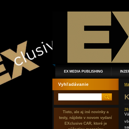
EX MEDIA PUBLISHING
INZE
Vyhľadávanie
Ma
K
29
Tieto, ale aj iné novinky a
Vá
testy, nájdete v novom vydaní
vš
EXclusive CAR, ktoré je
sa