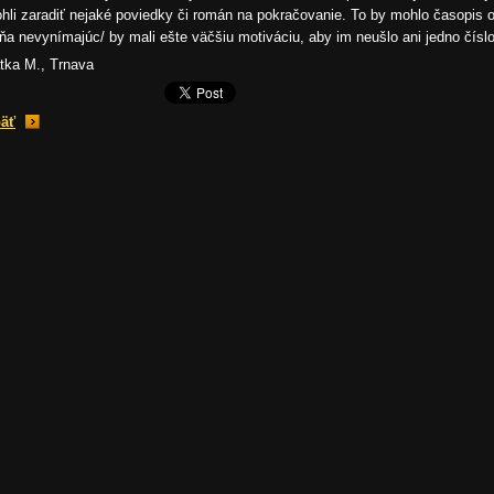
hli zaradiť nejaké poviedky či román na pokračovanie. To by mohlo časopis oži
ňa nevynímajúc/ by mali ešte väčšiu motiváciu, aby im neušlo ani jedno číslo
tka M., Trnava
äť