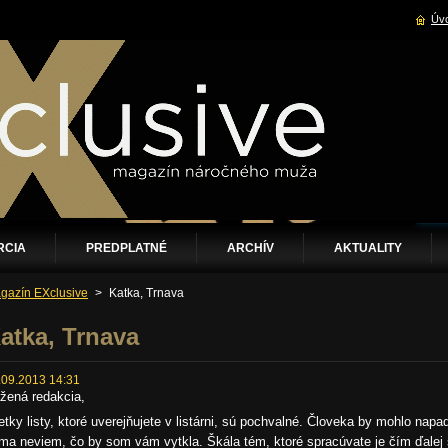
Úvo
RCIA
PREDPLATNÉ
ARCHÍV
AKTUALITY
gazín EXclusive
>
Katka, Trnava
atka, Trnava
.09.2013 14:31
žená redakcia,
etky listy, ktoré uverejňujete v listárni, sú pochvalné. Človeka by mohlo napadn
ma neviem, čo by som vám vytkla. Škála tém, ktoré spracúvate je čím ďalej ši