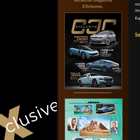
súčasťou magazínu
mo
EXclusive.
/m
Ka
Sp
************************