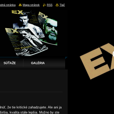
dná stránka
Mapa stránok
RSS
Tlač
SÚŤAŽE
GALÉRIA
úť, že tie kritické zahadzujete. Ale ani ja
ršia, kvalita stále lepšia. Možno by ste