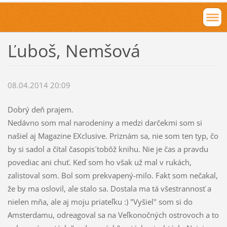
Ľuboš, Nemšová
08.04.2014 20:09
Dobrý deň prajem.
Nedávno som mal narodeniny a medzi darčekmi som si
našiel aj Magazine EXclusive. Priznám sa, nie som ten typ, čo
by si sadol a čítal časopis´tobôž knihu. Nie je čas a pravdu
povediac ani chuť. Keď som ho však už mal v rukách,
zalistoval som. Bol som prekvapený-milo. Fakt som nečakal,
že by ma oslovil, ale stalo sa. Dostala ma tá všestrannosť a
nielen mňa, ale aj moju priateľku :) "Vyšiel" som si do
Amsterdamu, odreagoval sa na Veľkonočných ostrovoch a to