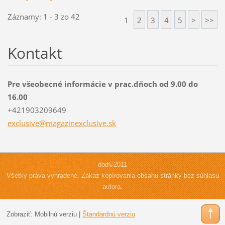
Záznamy: 1 - 3 zo 42
1
2
3
4
5
>
>>
Kontakt
Pre všeobecné informácie v prac.dňoch od 9.00 do
16.00
+421903209649
exclusiv
e@magazi
nexclusi
ve.sk
dod©2011
Všetky práva vyhradené. Zákaz kopírovania obsahu stránky bez súhlasu
autora.
Zobraziť:
Mobilnú verziu
|
Štandardnú verziu