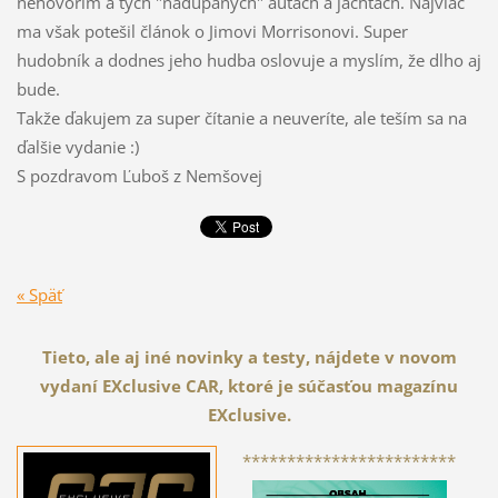
nehovorím a tých "nadupaných" autách a jachtách. Najviac
ma však potešil článok o Jimovi Morrisonovi. Super
hudobník a dodnes jeho hudba oslovuje a myslím, že dlho aj
bude.
Takže ďakujem za super čítanie a neuveríte, ale teším sa na
ďalšie vydanie :)
S pozdravom Ľuboš z Nemšovej
« Späť
Tieto, ale aj iné novinky a testy, nájdete v novom
vydaní EXclusive CAR, ktoré je súčasťou magazínu
EXclusive.
************************