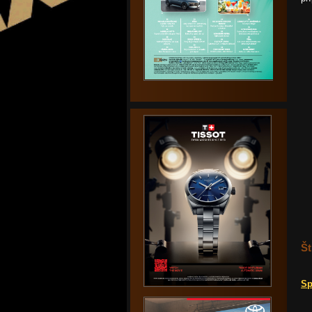
Št
Sp