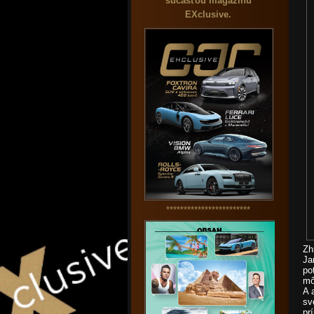
súčasťou magazínu
EXclusive.
************************
Zh
Ja
po
mô
A 
sv
pr