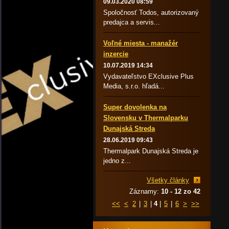
09.03.2020 08:59
Spoločnosť Todos, autorizovaný
predajca a servis...
Voľné miesta - manažér
inzercie
10.07.2019 14:34
Vydavateľstvo EXclusive Plus
Media, s.r.o. hľadá...
Super dovolenka na
Slovensku v Thermalparku
Dunajská Streda
28.06.2019 09:43
Thermalpark Dunajská Streda je
jedno z...
Všetky články
Záznamy:
10 - 12 zo 42
<<
<
2
|
3
|
4
|
5
|
6
>
>>