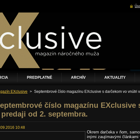
Úvo
RCIA
PREDPLATNÉ
ARCHÍV
AKTUALITY
gazín EXclusive
>
Septembrové číslo magazínu EXclusive s darčekom vo vnútri v 
eptembrové číslo magazínu EXclusive 
 predaji od 2. septembra.
.09.2016 10:48
Okrem darčeka v ňom, samozr
inými zaujímavými článkami 