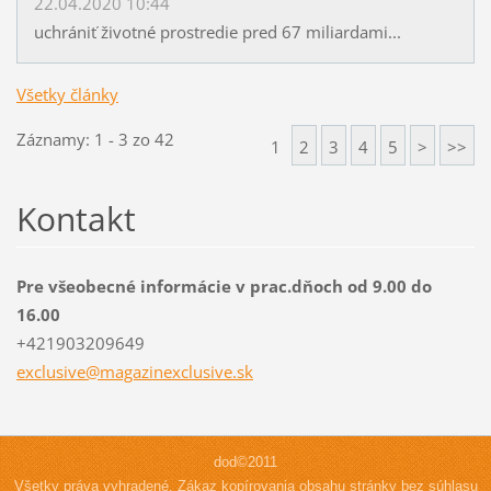
22.04.2020 10:44
uchrániť životné prostredie pred 67 miliardami...
Všetky články
Záznamy: 1 - 3 zo 42
1
2
3
4
5
>
>>
Kontakt
Pre všeobecné informácie v prac.dňoch od 9.00 do
16.00
+421903209649
exclusiv
e@magazi
nexclusi
ve.sk
dod©2011
Všetky práva vyhradené. Zákaz kopírovania obsahu stránky bez súhlasu