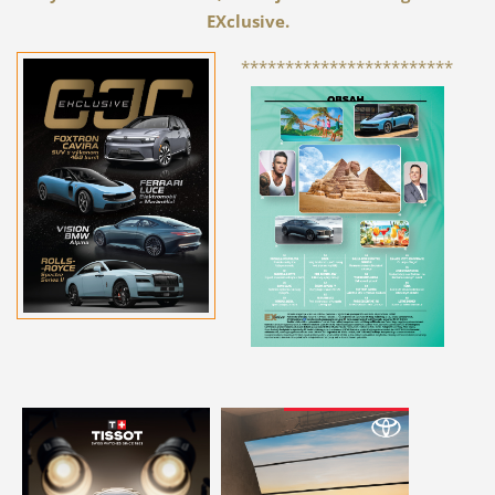
EXclusive.
************************