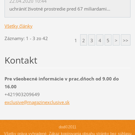
22.04.2020 10:44
uchrániť životné prostredie pred 67 miliardami...
Všetky články
Záznamy: 1 - 3 zo 42
1
2
3
4
5
>
>>
Kontakt
Pre všeobecné informácie v prac.dňoch od 9.00 do
16.00
+421903209649
exclusiv
e@magazi
nexclusi
ve.sk
dod©2011
Všetky práva vyhradené. Zákaz kopírovania obsahu stránky bez súhlasu