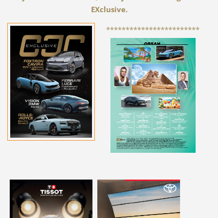
EXclusive.
************************