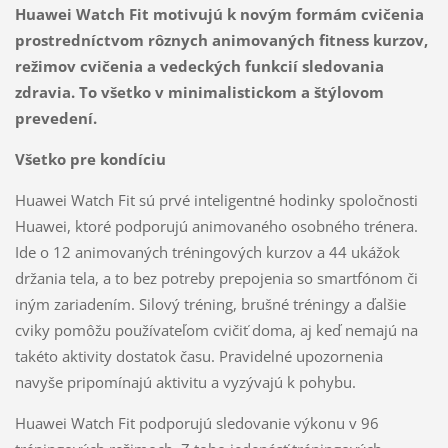
Huawei Watch Fit motivujú k novým formám cvičenia
prostredníctvom rôznych animovaných fitness kurzov,
režimov cvičenia a vedeckých funkcií sledovania
zdravia. To všetko v minimalistickom a štýlovom
prevedení.
Všetko pre kondíciu
Huawei Watch Fit sú prvé inteligentné hodinky spoločnosti
Huawei, ktoré podporujú animovaného osobného trénera.
Ide o 12 animovaných tréningových kurzov a 44 ukážok
držania tela, a to bez potreby prepojenia so smartfónom či
iným zariadením. Silový tréning, brušné tréningy a ďalšie
cviky pomôžu používateľom cvičiť doma, aj keď nemajú na
takéto aktivity dostatok času. Pravidelné upozornenia
navyše pripomínajú aktivitu a vyzývajú k pohybu.
Huawei Watch Fit podporujú sledovanie výkonu v 96