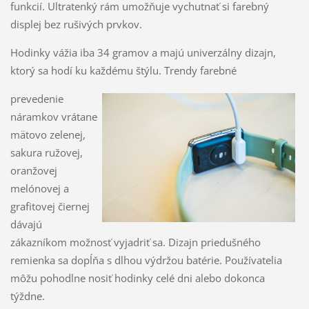
funkcií. Ultratenký rám umožňuje vychutnať si farebný
displej bez rušivých prvkov.
Hodinky vážia iba 34 gramov a majú univerzálny dizajn,
ktorý sa hodí ku každému štýlu. Trendy farebné
prevedenie
náramkov vrátane
mätovo zelenej,
sakura ružovej,
oranžovej
melónovej a
grafitovej čiernej
dávajú
zákazníkom možnosť vyjadriť sa. Dizajn priedušného
remienka sa dopĺňa s dlhou výdržou batérie. Používatelia
môžu pohodlne nosiť hodinky celé dni alebo dokonca
týždne.