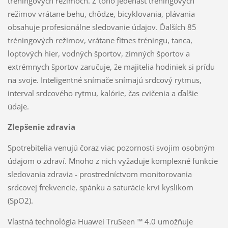
tréningových režimoch. Z toho jedenásť tréningových
režimov vrátane behu, chôdze, bicyklovania, plávania
obsahuje profesionálne sledovanie údajov. Ďalších 85
tréningových režimov, vrátane fitnes tréningu, tanca,
loptových hier, vodných športov, zimných športov a
extrémnych športov zaručuje, že majitelia hodiniek si prídu
na svoje. Inteligentné snímače snímajú srdcový rytmus,
interval srdcového rytmu, kalórie, čas cvičenia a ďalšie
údaje.
Zlepšenie zdravia
Spotrebitelia venujú čoraz viac pozornosti svojim osobným
údajom o zdraví. Mnoho z nich vyžaduje komplexné funkcie
sledovania zdravia - prostredníctvom monitorovania
srdcovej frekvencie, spánku a saturácie krvi kyslíkom
(SpO2).
Vlastná technológia Huawei TruSeen ™ 4.0 umožňuje