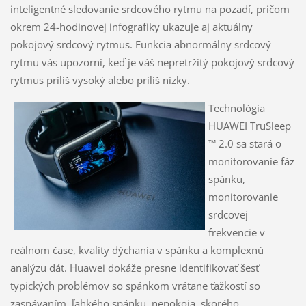
inteligentné sledovanie srdcového rytmu na pozadí, pričom
okrem 24-hodinovej infografiky ukazuje aj aktuálny
pokojový srdcový rytmus. Funkcia abnormálny srdcový
rytmu vás upozorní, keď je váš nepretržitý pokojový srdcový
rytmus príliš vysoký alebo príliš nízky.
Technológia
HUAWEI TruSleep
™ 2.0 sa stará o
monitorovanie fáz
spánku,
monitorovanie
srdcovej
frekvencie v
reálnom čase, kvality dýchania v spánku a komplexnú
analýzu dát. Huawei dokáže presne identifikovať šesť
typických problémov so spánkom vrátane ťažkostí so
zaspávaním, ľahkého spánku, nepokoja, skorého