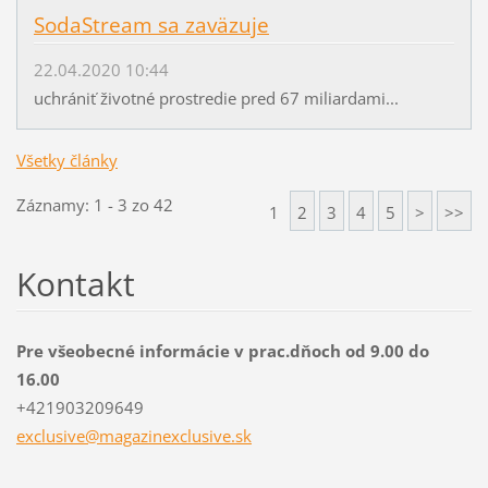
SodaStream sa zaväzuje
22.04.2020 10:44
uchrániť životné prostredie pred 67 miliardami...
Všetky články
Záznamy: 1 - 3 zo 42
1
2
3
4
5
>
>>
Kontakt
Pre všeobecné informácie v prac.dňoch od 9.00 do
16.00
+421903209649
exclusiv
e@magazi
nexclusi
ve.sk