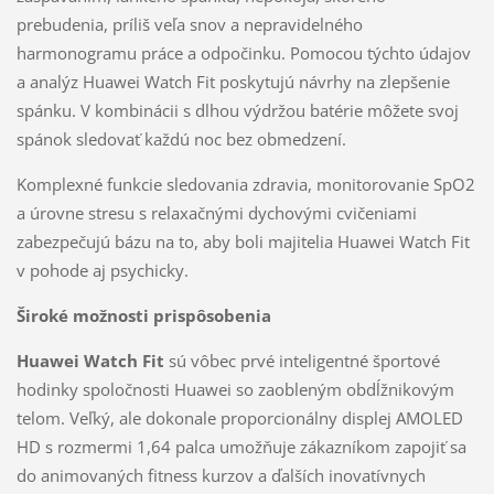
prebudenia, príliš veľa snov a nepravidelného
harmonogramu práce a odpočinku. Pomocou týchto údajov
a analýz Huawei Watch Fit poskytujú návrhy na zlepšenie
spánku. V kombinácii s dlhou výdržou batérie môžete svoj
spánok sledovať každú noc bez obmedzení.
Komplexné funkcie sledovania zdravia, monitorovanie SpO2
a úrovne stresu s relaxačnými dychovými cvičeniami
zabezpečujú bázu na to, aby boli majitelia Huawei Watch Fit
v pohode aj psychicky.
Široké možnosti prispôsobenia
Huawei Watch Fit
sú vôbec prvé inteligentné športové
hodinky spoločnosti Huawei so zaobleným obdĺžnikovým
telom. Veľký, ale dokonale proporcionálny displej AMOLED
HD s rozmermi 1,64 palca umožňuje zákazníkom zapojiť sa
do animovaných fitness kurzov a ďalších inovatívnych