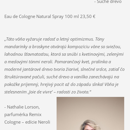
- Suché drevo
Eau de Cologne Natural Spray 100 ml 23,50 €
„Táto vôňa vyžaruje radosť a letný optimizmus. Tóny
mandarínky a broskyne otvárajú kompozíciu vône so sviežou,
lahodnou šťavnatosťou, ktorá sa snúbi s kvetinovými, zelenými
a medovými tónmi neroli. Pomarančový kvet, pralinka a
moderné jantárové drevo tvoria žiarivé, slnečné srdce, zatiaľ čo
štruktúrované pačuli, suché drevo a vanilka zanechávajú na
pokožke príjemný, hrejivý pocit až do západu slnka! Vôňa je
stelesnením ,Joie de vivre‘ – radosti zo života.“
- Nathalie Lorson,
parfumérka Remix
Cologne – edície Neroli