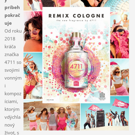
príbeh
pokrač
uje
Od roku
2018
kráča
značka
4711 so
svojimi
vonným
i
kompoz
íciami,
ktorým
vdýchla
nový
život, s