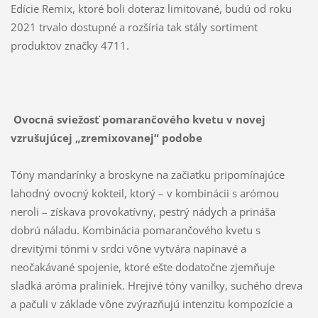
Edície Remix, ktoré boli doteraz limitované, budú od roku
2021 trvalo dostupné a rozšíria tak stály sortiment
produktov značky 4711.
Ovocná sviežosť pomarančového kvetu v novej
vzrušujúcej „zremixovanej“ podobe
Tóny mandarínky a broskyne na začiatku pripomínajúce
lahodný ovocný kokteil, ktorý – v kombinácii s arómou
neroli – získava provokatívny, pestrý nádych a prináša
dobrú náladu. Kombinácia pomarančového kvetu s
drevitými tónmi v srdci vône vytvára napínavé a
neočakávané spojenie, ktoré ešte dodatočne zjemňuje
sladká aróma praliniek. Hrejivé tóny vanilky, suchého dreva
a pačuli v základe vône zvýrazňujú intenzitu kompozície a