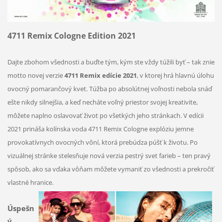
4711 Remix Cologne Edition 2021
Dajte zbohom všednosti a buďte tým, kým ste vždy túžili byť – tak znie
motto novej verzie
4711 Remix edície 2021
, v ktorej hrá hlavnú úlohu
ovocný pomarančový kvet. Túžba po absolútnej voľnosti nebola snáď
ešte nikdy silnejšia, a keď necháte voľný priestor svojej kreativite,
môžete naplno oslavovať život po všetkých jeho stránkach. V edícii
2021 prináša kolínska voda 4711 Remix Cologne explóziu jemne
provokatívnych ovocných vôní, ktorá prebúdza púšť k životu. Po
vizuálnej stránke stelesňuje nová verzia pestrý svet farieb – ten pravý
spôsob, ako sa vďaka vôňam môžete vymaniť zo všednosti a prekročiť
vlastné hranice.
Úspešn
ý