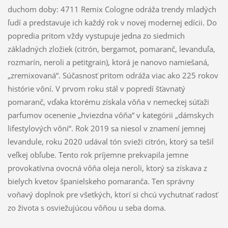
duchom doby: 4711 Remix Cologne odráža trendy mladých
ľudí a predstavuje ich každý rok v novej modernej edícii. Do
popredia pritom vždy vystupuje jedna zo siedmich
základných zložiek (citrón, bergamot, pomaranč, levanduľa,
rozmarín, neroli a petitgrain), ktorá je nanovo namiešaná,
„zremixovaná“. Súčasnosť pritom odráža viac ako 225 rokov
histórie vôní. V prvom roku stál v popredí šťavnatý
pomaranč, vďaka ktorému získala vôňa v nemeckej súťaži
parfumov ocenenie „hviezdna vôňa“ v kategórii „dámskych
lifestylových vôní“. Rok 2019 sa niesol v znamení jemnej
levandule, roku 2020 udával tón svieži citrón, ktorý sa tešil
veľkej obľube. Tento rok príjemne prekvapila jemne
provokatívna ovocná vôňa oleja neroli, ktorý sa získava z
bielych kvetov španielskeho pomaranča. Ten správny
voňavý doplnok pre všetkých, ktorí si chcú vychutnať radosť
zo života s osviežujúcou vôňou u seba doma.