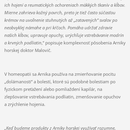
ich hojení a reumatických ochoreniach mäkkých tkanív a kĺbov.
Mierne zahrieva kožný povrch, preto je tiež často súčasťou
krémov
na uvoľnenie stuhnutých až „zatavených“ svalov po
neobvyklej námahe a pri kŕčoch. Pomáha udržať zdravie
našich kĺbov, upravuje opuchy, urýchľuje vstrebávanie modrín
a krvných podliatin
,“ popisuje komplexnosť pôsobenia Arniky
horskej doktor Malovič.
V homeopatii sa Arnika používa na zmierňovanie pocitu
„dolámanosti“ a bolestí, ktoré sú podobné bolestiam po
fyzickom preťažení alebo pomliaždení kapilár, na
zlepšovanie vstrebávania podliatin, zmenšovanie opuchov
a zrýchlenie hojenia.
„Keď budeme produkty z Arniky horskej využívať rozumne,