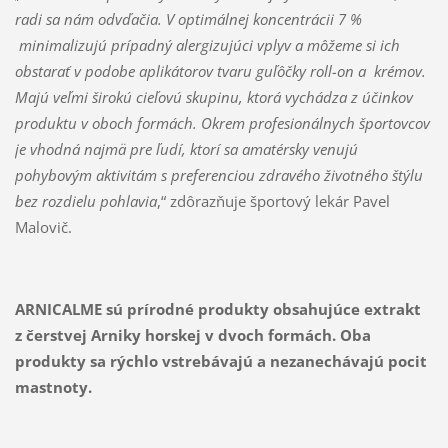
radi sa nám odvďačia. V o
ptimálnej koncentrácii 7 %
minimalizujú prípadný alergizujúci vplyv a
môžeme si ich
obstarať v podobe aplikátorov tvaru guľôčky roll-on a krémov
.
Majú
veľmi širokú cieľovú skupinu, ktorá vychádza z účinkov
produktu v oboch formách. Okrem profesionálnych športovcov
je vhodná najmä pre ľudí, ktorí sa amatérsky venujú
pohybovým aktivitám s preferenciou zdravého životného štýlu
bez rozdielu pohlavia
,“ zdôrazňuje športový lekár Pavel
Malovič.
ARNICALME sú prírodné produkty obsahujúce extrakt
z čerstvej Arniky horskej v dvoch formách. Oba
produkty sa rýchlo vstrebávajú a nezanechávajú pocit
mastnoty.