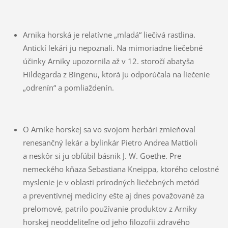
Arnika horská je relatívne „mladá“ liečivá rastlina.
Antickí lekári ju nepoznali. Na mimoriadne liečebné
účinky Arniky upozornila až v 12. storočí abatyša
Hildegarda z Bingenu, ktorá ju odporúčala na liečenie
„odrenín“ a pomliaždenín.
O Arnike horskej sa vo svojom herbári zmieňoval
renesančný lekár a bylinkár Pietro Andrea Mattioli
a neskôr si ju obľúbil básnik J. W. Goethe. Pre
nemeckého kňaza Sebastiana Kneippa, ktorého celostné
myslenie je v oblasti prírodných liečebných metód
a preventívnej medicíny ešte aj dnes považované za
prelomové, patrilo používanie produktov z Arniky
horskej neoddeliteľne od jeho filozofii zdravého