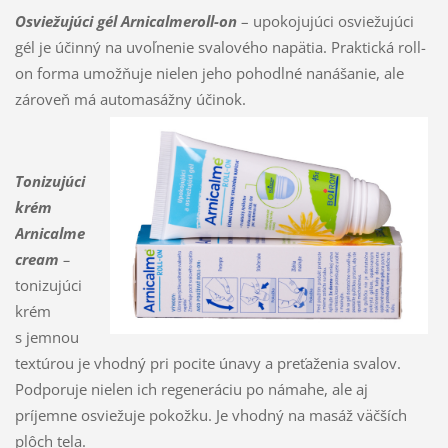
Osviežujúci gél Arnicalmeroll-on
– upokojujúci osviežujúci
gél je účinný na uvoľnenie svalového napätia. Praktická roll-
on forma umožňuje nielen jeho pohodlné nanášanie, ale
zároveň má automasážny účinok.
Tonizujúci
krém
Arnicalme
cream
–
tonizujúci
krém
s jemnou
textúrou je vhodný pri pocite únavy a preťaženia svalov.
Podporuje nielen ich regeneráciu po námahe, ale aj
príjemne osviežuje pokožku. Je vhodný na masáž väčších
plôch tela.