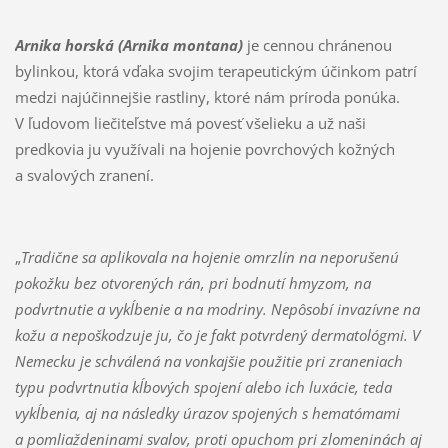
Arnika horská (Arnika montana)
je cennou chránenou
bylinkou, ktorá vďaka svojim terapeutickým účinkom patrí
medzi najúčinnejšie rastliny, ktoré nám príroda ponúka.
V ľudovom liečiteľstve má povesť všelieku a už naši
predkovia ju využívali na hojenie povrchových kožných
a svalových zranení.
„
Tradične sa aplikovala na hojenie omrzlín na neporušenú
pokožku bez otvorených rán, pri bodnutí hmyzom, na
podvrtnutie a vykĺbenie a na modriny. Nepôsobí invazívne na
kožu a nepoškodzuje ju, čo je fakt potvrdený dermatológmi. V
Nemecku je schválená na vonkajšie použitie pri zraneniach
typu podvrtnutia kĺbových spojení alebo ich luxácie, teda
vykĺbenia, aj na následky úrazov spojených s hematómami
a pomliaždeninami svalov, proti opuchom pri zlomeninách aj