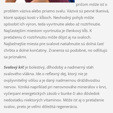
pričom môže ísť o
problém väziva alebo priamo svalu. Väzivá sú pevné tkanivá,
ktoré spájajú kosti v kĺboch. Nevhodný pohyb môže
spôsobiť ich výron, teda vyvrtnutie alebo až roztrhnutie.
Najčastejším miestom vyvrtnutia je členkový kĺb. K
preťaženiu či roztrhnutiu môže dôjsť aj na svaloch.
Najbežnejšie miesta pre svalové natiahnutie sú dolná časť
chrbta a dolné končatiny. Zranenia sú podobné, no odlišujú
sa príznakmi.
Svalový kŕč
je bolestivý, dlhodobý a nadmerný sťah
svalového vlákna. Ide o reflexný dej, ktorý nie je
ovplyvniteľný vôľou a je daný nadmernou dráždivosťou
nervov. Vzniká napríklad pri nerovnováhe minerálov v krvi,
vyčerpaní energetických zásob v bunke či ako dôsledok
nedostatku niektorých vitamínov. Môže ísť aj o preťaženie
svalov, preto je veľmi dôležitá regenerácia.