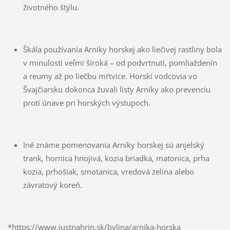
životného štýlu.
Škála používania Arniky horskej ako liečivej rastliny bola
v minulosti veľmi široká – od podvrtnutí, pomliaždenín
a reumy až po liečbu mŕtvice. Horskí vodcovia vo
Švajčiarsku dokonca žuvali listy Arniky ako prevenciu
proti únave pri horských výstupoch.
Iné známe pomenovania Arniky horskej sú anjelský
trank, hornica hnojivá, kozia briadka, matonica, prha
kozia, prhošiak, smotanica, vredová zelina alebo
závratový koreň.
*https://www.justnahrin.sk/bylina/arnika-horska