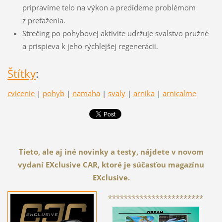
pripravíme telo na výkon a predídeme problémom
z preťaženia.
Strečing po pohybovej aktivite udržuje svalstvo pružné
a prispieva k jeho rýchlejšej regenerácii.
Štítky
:
cvicenie
|
pohyb
|
namaha
|
svaly
|
arnika
|
arnicalme
Tieto, ale aj iné novinky a testy, nájdete v novom
vydaní EXclusive CAR, ktoré je súčasťou magazínu
EXclusive.
************************