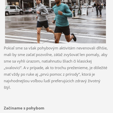
Pokiaľ sme sa však pohybovým aktivitám nevenovali dlhšie,
mali by sme začať pozvoľne, záťaž zvyšovať len pomaly, aby
sme sa vyhli úrazom, natiahnutiu šliach či klasickej
„svalovici“. A v prípade, ak to trochu preženieme, je dôležité
mať vždy po ruke aj „prvú pomoc z prírody“, ktorá je
najvhodnejšou voľbou ľudí preferujúcich zdravý životný
štýl.
Začíname s pohybom