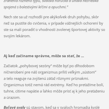
zranenia rôzneho typu, svalová horúčka a únava nezriedka
spojená s bolestivými kŕčmi a opuchmi.“
Nech ste sa už rozhodli pre akýkoľvek druh pohybu, skôr
než sa pustíte do cvičenia, v prípade vážnejších ochorení by
ste sa mali poradiť o vhodnosti zvolenej športovej aktivity so
svojím lekárom.
Aj keď začíname správne, môže sa stať, že ...
Začiatok „pohybovej sezóny“ môže byť po dlhodobom
ničnerobení pre náš organizmus príliš veľkým „sústom“
a telo reaguje na zvýšenú záťaž rôznymi príznakmi.
Organizmus totiž nemá rád extrémy. Keď ho preťažíme bolí,
tuhne, cítime napätie a ľahko môže prísť aj k jeho preťaženiu
a úrazom.
Boľavé svaly
sú stavom, keď sa v svaloch hromadia kyslé