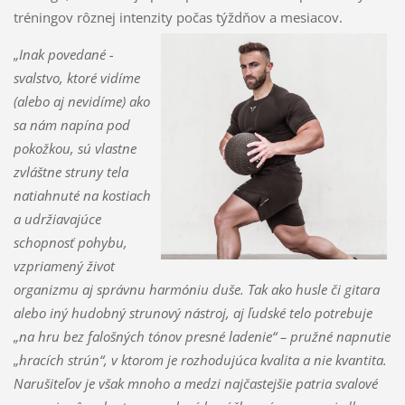
tréningov rôznej intenzity počas týždňov a mesiacov.
„Inak povedané -
svalstvo, ktoré vidíme
(alebo aj nevidíme) ako
sa nám napína pod
pokožkou, sú vlastne
zvláštne struny tela
natiahnuté na kostiach
a udržiavajúce
schopnosť pohybu,
vzpriamený život
organizmu aj správnu harmóniu duše. Tak ako husle či gitara
alebo iný hudobný strunový nástroj, aj ľudské telo potrebuje
„na hru bez falošných tónov presné ladenie“ – pružné napnutie
„hracích strún“, v ktorom je rozhodujúca kvalita a nie kvantita.
Narušiteľov je však mnoho a medzi najčastejšie patria svalové