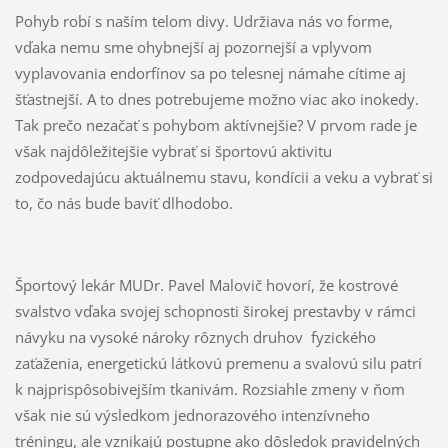
Pohyb robí s naším telom divy. Udržiava nás vo forme,
vďaka nemu sme ohybnejší aj pozornejší a vplyvom
vyplavovania endorfínov sa po telesnej námahe cítime aj
šťastnejší. A to dnes potrebujeme možno viac ako inokedy.
Tak prečo nezačať s pohybom aktívnejšie? V prvom rade je
však najdôležitejšie vybrať si športovú aktivitu
zodpovedajúcu aktuálnemu stavu, kondícii a veku a vybrať si
to, čo nás bude baviť dlhodobo.
Športový lekár MUDr. Pavel Malovič hovorí, že kostrové
svalstvo vďaka svojej schopnosti širokej prestavby v rámci
návyku na vysoké nároky rôznych druhov fyzického
zaťaženia, energetickú látkovú premenu a svalovú silu patrí
k najprispôsobivejším tkanivám. Rozsiahle zmeny v ňom
však nie sú výsledkom jednorazového intenzívneho
tréningu, ale vznikajú postupne ako dôsledok pravidelných