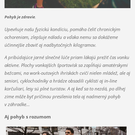
Pohyb je zdravie
.
Upevňuje našu fyzickú kondíciu, pomáha čeliť chronickým
ochoreniam, zlepšuje náladu a vďaka nemu sa dokážeme
účinnejšie zbaviť aj nadbytočných kilogramov.
A pribúdajúce jarné slnečné lúče priam lákajú prežiť čas vonku
aktívne. Plochy vonkajších športovísk sa zapĺňajú amatérskymi
bežcami, na work-outových ihriskách cvičí nielen mládež, ale aj
seniori, cyklochodníky a hrádze obsadili cyklisti aj in-line
korčuliari, lesy sú plné turistov. A aj keď sa to nezdá, po dlhej
zime môže byť príčinou presilenia tela aj nadmerný pohyb
v záhradke...
Aj pohyb s rozumom