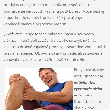
produkty energetického metabolizmu a spôsobujú
podráždenie nervových kapilár a pocit bolesti. Môže prísť aj
k opuchnutiu svalov, ktoré vzniká z preťažených
kapilára k samovoľnej tvorbe modrín.
„Svalovica“
je spôsobená mikrotrhlinami v svalových
vláknach, ktoré boli zaťažené viac, ako sú zvyknuté. Ide
vlastne o drobné zápalové procesy, prostredníctvom ktorých
prebieha hojenie. Objavuje sa aj v prípade, ak sa začneme
venovať novej aktivite, zvýšime záťaž či intenzitu.
Pohybové aktivity
môžu spôsobiť aj
natiahnutie,
vyvrtnutie alebo
natrhnutie
.
Dochádza k nim
okolo kĺbov,