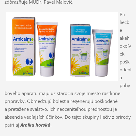
zdôrazňuje MUDr. Pavel Malovič.
Pri
liečb
e
akéh
okoľv
ek
pošk
odeni
a
pohy
bového aparátu majú už stáročia svoje miesto rastlinné
prípravky. Obmedzujú bolesť a regenerujú poškodené
a preťažené svalstvo. Ich neoceniteľnou prednosťou je
absencia vedľajších účinkov. Do tejto skupiny liečiv z prírody
patrí aj
Arnika horská
.