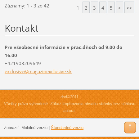
Záznamy: 1 - 3 zo 42
1
2
3
4
5
>
>>
Kontakt
Pre všeobecné informácie v prac.dňoch od 9.00 do
16.00
+421903209649
exclusiv
e@magazi
nexclusi
ve.sk
dod©2011
Všetky práva vyhradené. Zákaz kopírovania obsahu stránky bez súhlasu
autora.
Zobraziť:
Mobilnú verziu
|
Štandardnú verziu