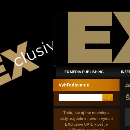
EX MEDIA PUBLISHING
INZE
Vyhľadávanie
Ma
Š
Tieto, ale aj iné novinky a
testy, nájdete v novom vydaní
EXclusive CAR, ktoré je