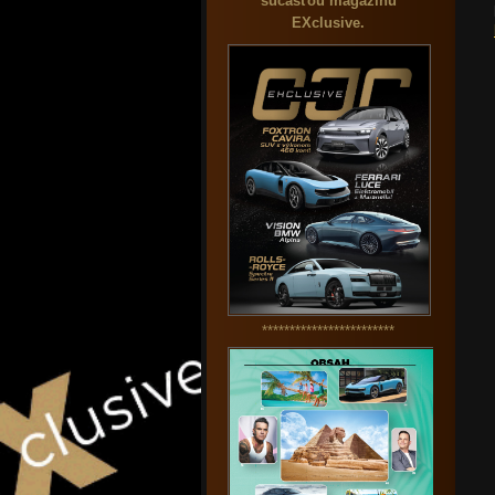
súčasťou magazínu
EXclusive.
************************