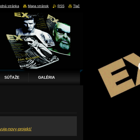
dná stránka
Mapa stránok
RSS
Tlač
SÚŤAŽE
GALÉRIA
uje-novy-projekt/