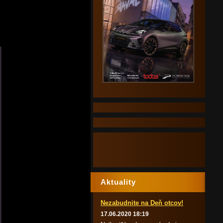
Aktuality
Nezabudnite na Deň otcov!
17.06.2020 18:19