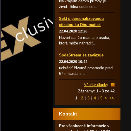
Najkrajším darom prírody je
život. Silná osobnosť...
Sekt s personalizovanou
etiketou ku Dňu matiek
22.04.2020 12:26
Hovorí sa, že mama je osoba,
ktorá môže nahradiť...
SodaStream sa zaväzuje
22.04.2020 10:44
uchrániť životné prostredie pred
67 miliardami...
Všetky články
Záznamy:
1 - 3 zo 42
1
|
2
|
3
|
4
|
5
>
>>
Kontakt
Pre všeobecné informácie v