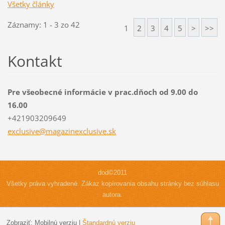
Všetky články
Záznamy: 1 - 3 zo 42
1
2
3
4
5
>
>>
Kontakt
Pre všeobecné informácie v prac.dňoch od 9.00 do
16.00
+421903209649
exclusiv
e@magazi
nexclusi
ve.sk
dod©2011
Všetky práva vyhradené. Zákaz kopírovania obsahu stránky bez súhlasu
autora.
Zobraziť:
Mobilnú verziu
|
Štandardnú verziu