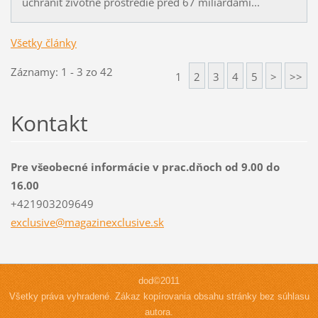
uchrániť životné prostredie pred 67 miliardami...
Všetky články
Záznamy: 1 - 3 zo 42
1
2
3
4
5
>
>>
Kontakt
Pre všeobecné informácie v prac.dňoch od 9.00 do
16.00
+421903209649
exclusiv
e@magazi
nexclusi
ve.sk
dod©2011
Všetky práva vyhradené. Zákaz kopírovania obsahu stránky bez súhlasu
autora.