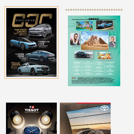
************************