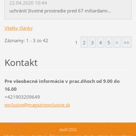
22.04.2020 10:44
uchrániť životné prostredie pred 67 miliardami...
Všetky články
Záznamy: 1 - 3 zo 42
1
2
3
4
5
>
>>
Kontakt
Pre všeobecné informácie v prac.dňoch od 9.00 do
16.00
+421903209649
exclusiv
e@magazi
nexclusi
ve.sk
dod©2011