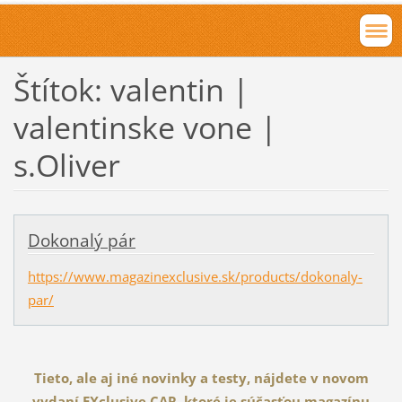
Štítok: valentin |
valentinske vone |
s.Oliver
Dokonalý pár
https://www.magazinexclusive.sk/products/dokonaly-
par/
Tieto, ale aj iné novinky a testy, nájdete v novom
vydaní EXclusive CAR, ktoré je súčasťou magazínu