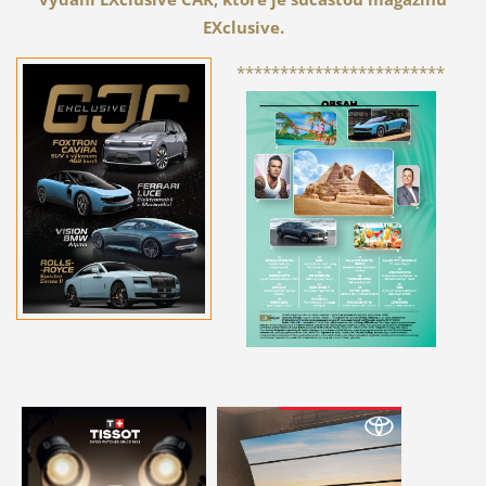
EXclusive.
************************