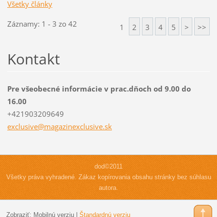
Všetky články
Záznamy: 1 - 3 zo 42
1
2
3
4
5
>
>>
Kontakt
Pre všeobecné informácie v prac.dňoch od 9.00 do
16.00
+421903209649
exclusiv
e@magazi
nexclusi
ve.sk
dod©2011
Všetky práva vyhradené. Zákaz kopírovania obsahu stránky bez súhlasu
autora.
Zobraziť:
Mobilnú verziu
|
Štandardnú verziu