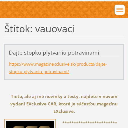
Štítok: vauovaci
Dajte stopku plytvaniu potravinami
https://www.magazinexclusive.sk/products/dajte-
stopku-plytvaniu-potravinami/
Tieto, ale aj iné novinky a testy, nájdete v novom
vydaní EXclusive CAR, ktoré je súčasťou magazínu
EXclusive.
************************