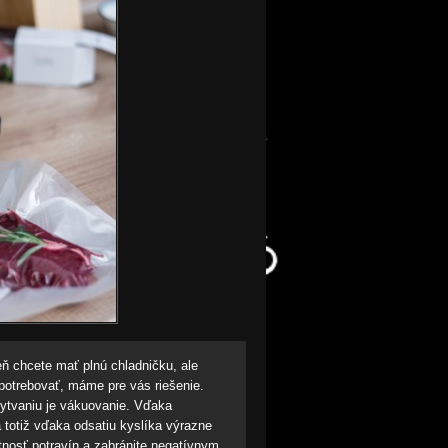
eň chcete mať plnú chladničku, ale
spotrebovať, máme pre vás riešenie.
ytvaniu je vákuovanie. Vďaka
 totiž vďaka odsatiu kyslíka výrazne
votnosť potravín a zabránite negatívnym