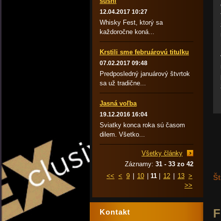
sushi
12.04.2017 10:27
Whisky Fest, ktorý sa
každoročne koná...
Krstili sme februárovú titulku
07.02.2017 09:48
Predposledný januárový štvrtok
sa už tradične...
Jasná voľba
19.12.2016 16:04
Sviatky konca roka sú časom
dilem. Všetko...
Všetky články
Záznamy:
31 - 33 zo 42
<<
<
9
|
10
|
11
|
12
|
13
>
Št
>>
F
Kontakt