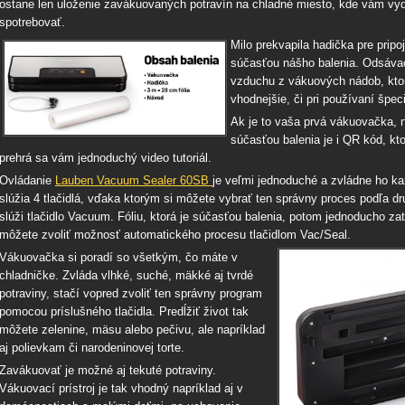
ostane len uloženie zavákuovaných potravín na chladné miesto, kde vám vydr
spotrebovať.
Milo prekvapila hadička pre pripo
súčasťou nášho balenia. Odsávaci
vzduchu z vákuových nádob, kto
vhodnejšie, či pri používaní špec
Ak je to vaša prvá vákuovačka, 
súčasťou balenia je i QR kód, kt
prehrá sa vám jednoduchý video tutoriál.
Ovládanie
Lauben Vacuum Sealer 60SB
je veľmi jednoduché a zvládne ho k
slúžia 4 tlačidlá, vďaka ktorým si môžete vybrať ten správny proces podľa d
slúži tlačidlo Vacuum. Fóliu, ktorá je súčasťou balenia, potom jednoducho za
môžete zvoliť možnosť automatického procesu tlačidlom Vac/Seal.
Vákuovačka si poradí so všetkým, čo máte v
chladničke. Zvláda vlhké, suché, mäkké aj tvrdé
potraviny, stačí vopred zvoliť ten správny program
pomocou príslušného tlačidla. Predĺžiť život tak
môžete zelenine, mäsu alebo pečivu, ale napríklad
aj polievkam či narodeninovej torte.
Zavákuovať je možné aj tekuté potraviny.
Vákuovací prístroj je tak vhodný napríklad aj v