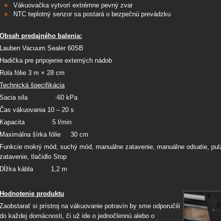
Vákuovačka vytvorí extrémne pevný zvar
NTC teplotný senzor sa postará o bezpečnú prevádzku
Obsah predajného balenia:
Lauben Vacuum Sealer 60SB
Hadička pre pripojenie externých nádob
Rola fólie 3 m × 28 cm
Technická špecifikácia
Sacia sila -60 kPa
Čas vákuovania 10 – 20 s
Kapacita 5 l/min
Maximálna šírka fólie 30 cm
Funkcie mokrý mód, suchý mód, manuálne zatavenie, manuálne odsatie, pulz
zatavenie, tlačidlo Stop
Dĺžka kábla 1,2 m
Hodnotenie produktu
Zaobstarať si prístroj na vákuovanie potravín by sme odporučili
do každej domácnosti, či už ide o jednočlennú alebo o