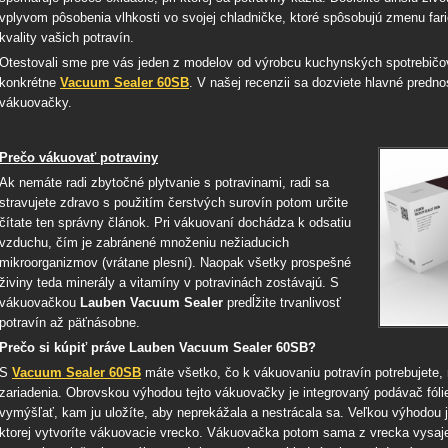
vplyvom pôsobenia vlhkosti vo svojej chladničke, ktoré spôsobujú zmenu far
kvality vašich potravín.
Otestovali sme pre vás jeden z modelov od výrobcu kuchynských spotrebičo
konkrétne
Vacuum Sealer 60SB
. V našej recenzii sa dozviete hlavné prednos
vákuovačky.
Prečo vákuovať potraviny
Ak nemáte radi zbytočné plytvanie s potravinami, radi sa
stravujete zdravo s použitím čerstvých surovín potom určite
čítate ten správny článok. Pri vákuovaní dochádza k odsatiu
vzduchu, čím je zabránené množeniu nežiaducich
mikroorganizmov (vrátane plesní). Naopak všetky prospešné
živiny teda minerály a vitamíny v potravinách zostávajú. S
vákuovačkou
Lauben Vacuum Sealer
predĺžite trvanlivosť
potravín až päťnásobne.
Prečo si kúpiť práve Lauben Vacuum Sealer 60SB?
S
Vacuum Sealer 60SB
máte všetko, čo k vákuovaniu potravín potrebujete, 
zariadenia. Obrovskou výhodou tejto vákuovačky je integrovaný podávač fóli
vymýšľať, kam ju uložíte, aby neprekážala a nestrácala sa. Veľkou výhodou j
ktorej vytvoríte vákuovacie vrecko. Vákuovačka potom sama z vrecka vysaje