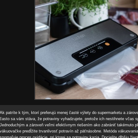
Ak patríte k tým, ktorí preferujú menej časté výlety do supermarketu a zárov
často sa vám stáva, že potraviny vyhadzujete, pretože ich nestihnete včas 
Jednoduchým a zároveň veľmi efektívnym riešením ako zabrániť takémuto pl
vákuovačke predĺžite trvanlivosť potravín až päťnásobne. Metóda vákuovania
spomaľuje proces oxidácie, pri ktorej sa potraviny kazia. Docielite dlhšiu ži