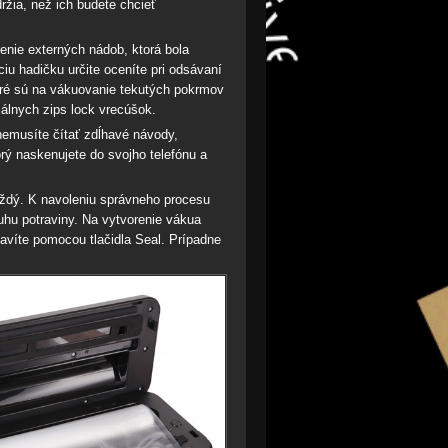
žia, než ich budete chcieť
jenie externých nádob, ktorá bola
u hadičku určite oceníte pri odsávaní
ré sú na vákuovanie tekutých pokrmov
iálnych zips lock vrecúšok.
nemusíte čítať zdĺhavé návody,
orý naskenujete do svojho telefónu a
aždý. K navoleniu správneho procesu
ruhu potraviny. Na vytvorenie vákua
tavíte pomocou tlačidla Seal. Prípadne