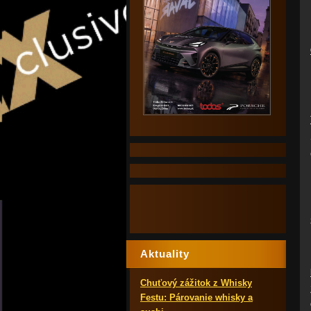
Aktuality
Chuťový zážitok z Whisky
Festu: Párovanie whisky a