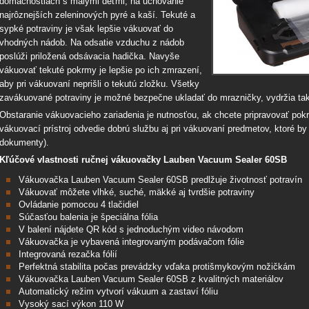
domácnostiach s malými deťmi, na uchovanie
najrôznejších zeleninových pyré a kaší. Tekuté a
sypké potraviny je však lepšie vákuovať do
vhodných nádob. Na odsatie vzduchu z nádob
poslúži priložená odsávacia hadička. Navyše
vákuovať tekuté pokrmy je lepšie po ich zmrazení,
aby pri vákuovaní neprišli o tekutú zložku. Všetky
zavákuované potraviny je možné bezpečne ukladať do mrazničky, vydržia tak
Obstaranie vákuovacieho zariadenia je nutnosťou, ak chcete pripravovať po
vákuovací prístroj odvedie dobrú službu aj pri vákuovaní predmetov, ktoré by 
dokumenty).
Kľúčové vlastnosti ručnej vákuovačky Lauben Vacuum Sealer 60SB
Vákuovačka Lauben Vacuum Sealer 60SB predlžuje životnosť potravín
Vákuovať môžete vlhké, suché, mäkké aj tvrdšie potraviny
Ovládanie pomocou 4 tlačidiel
Súčasťou balenia je špeciálna fólia
V balení nájdete QR kód s jednoduchým video návodom
Vákuovačka je vybavená integrovaným podávačom fólie
Integrovaná rezačka fólií
Perfektná stabilita počas prevádzky vďaka protišmykovým nožičkám
Vákuovačka Lauben Vacuum Sealer 60SB z kvalitných materiálov
Automatický režim vytvorí vákuum a zastaví fóliu
Vysoký sací výkon 110 W