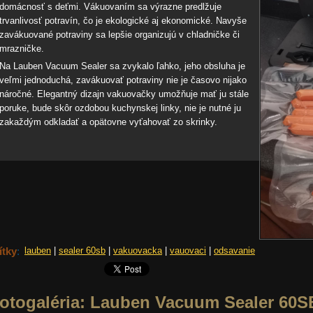
domácnosť s deťmi. Vákuovaním sa výrazne predlžuje
trvanlivosť potravín, čo je ekologické aj ekonomické. Navyše
zavákuované potraviny sa lepšie organizujú v chladničke či
mrazničke.
Na Lauben Vacuum Sealer sa zvykalo ľahko, jeho obsluha je
veľmi jednoduchá, zavákuovať potraviny nie je časovo nijako
náročné. Elegantný dizajn vakuovačky umožňuje mať ju stále
poruke, bude skôr ozdobou kuchynskej linky, nie je nutné ju
zakaždým odkladať a opätovne vyťahovať zo skrinky.
ítky
:
lauben
|
sealer 60sb
|
vakuovacka
|
vauovaci
|
odsavanie
otogaléria: Lauben Vacuum Sealer 60S