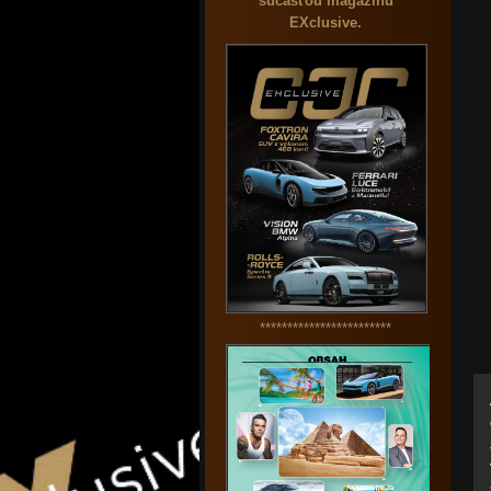
súčasťou magazínu
EXclusive.
************************