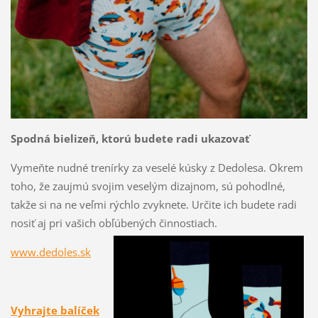
Spodná bielizeň, ktorú budete radi ukazovať
Vymeňte nudné trenírky za veselé kúsky z Dedolesa. Okrem
toho, že zaujmú svojim veselým dizajnom, sú pohodlné,
takže si na ne veľmi rýchlo zvyknete. Určite ich budete radi
nosiť aj pri vašich obľúbených činnostiach.
www.dedoles.sk
Vyhrajte balíček